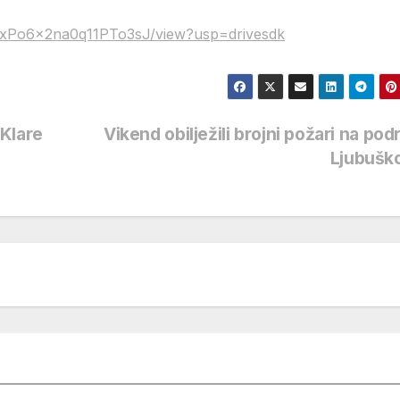
ug5oxPo6x2na0q11PTo3sJ/view?usp=drivesdk
Klare
Vikend obilježili brojni požari na pod
Ljubušk