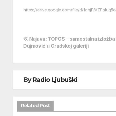
https://drive.google.com/file/d/1ahjF8tZFal
Navigacija
Najava: TOPOS – samostalna izložba 
Dujmović u Gradskoj galeriji
objava
By
Radio Ljubuški
Related Post