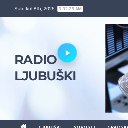
Skip
Sub. kol 8th, 2026
9:32:27 AM
to
content
RADIO
LJUBUŠKI
LJUBUŠKI
NOVOSTI
GRADSK