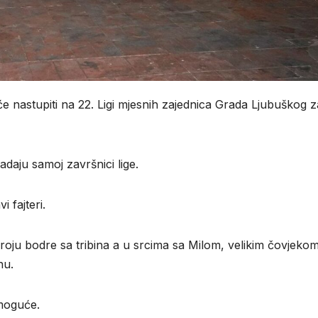
 nastupiti na 22. Ligi mjesnih zajednica Grada Ljubuškog z
adaju samoj završnici lige.
i fajteri.
broju bodre sa tribina a u srcima sa Milom, velikim čovjeko
nu.
 moguće.