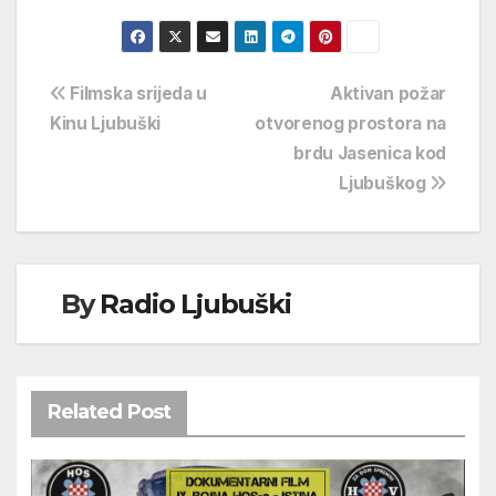
Navigacija
Filmska srijeda u
Aktivan požar
Kinu Ljubuški
otvorenog prostora na
objava
brdu Jasenica kod
Ljubuškog
By
Radio Ljubuški
Related Post