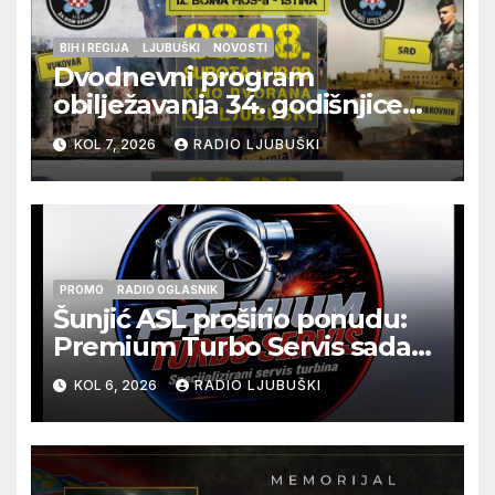
BIH I REGIJA
LJUBUŠKI
NOVOSTI
Dvodnevni program
obilježavanja 34. godišnjice
pogibije generala Blaža
KOL 7, 2026
RADIO LJUBUŠKI
Kraljevića i osmorice
pripadnika HOS-a
PROMO
RADIO OGLASNIK
Šunjić ASL proširio ponudu:
Premium Turbo Servis sada
na jednoj adresi u Ljubuškom
KOL 6, 2026
RADIO LJUBUŠKI