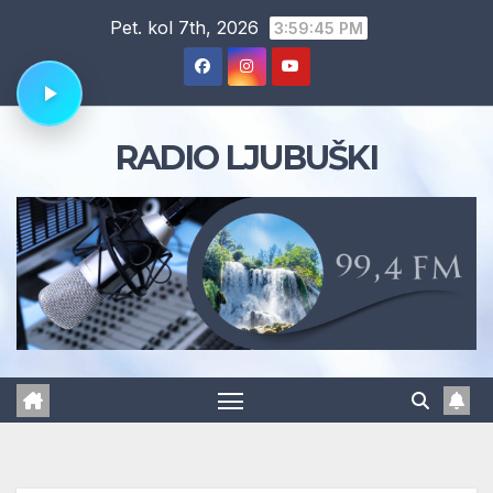
Skip
Pet. kol 7th, 2026
3:59:46 PM
to
content
RADIO LJUBUŠKI