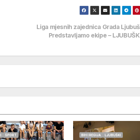
Liga mjesnih zajednica Grada Ljubu
Predstavljamo ekipe – LJUBUŠK
I
ŠPORT
BIH I REGIJA
LJUBUŠKI