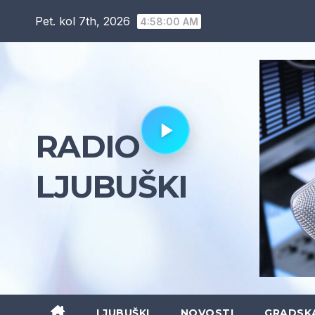
Skip
Pet. kol 7th, 2026
4:58:02 AM
to
content
RADIO
LJUBUŠKI
LJUBUŠKI
NOVOSTI
GRADSK