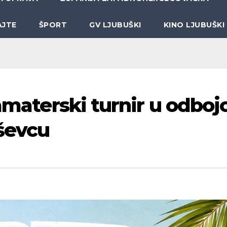
AJTE
ŠPORT
GV LJUBUŠKI
KINO LJUBUŠKI
 amaterski turnir u odbojc
ševcu