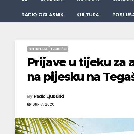
RADIO OGLASNIK
KULTURA
POSLUŠ
BIH I REGIJA
LJUBUŠKI
Prijave u tijeku za
na pijesku na Tega
By
Radio Ljubuški
SRP 7, 2026