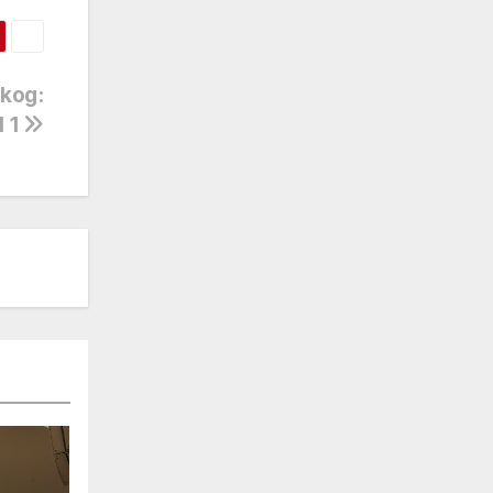
škog:
I 1