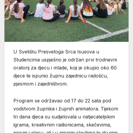
U Svetištu Presvetoga Srca Isusova u
Studencima uspješno je održan prvi trodnevni
oratorij za djecu i mlade, koji je okupio oko 60
djece te ispunio župnu zajednicu radošću,
pjesmom i zajedništvom.
Program se održavao od 17 do 22 sata pod
vodstvom župnika i župnih animatora. Tijekom
tri dana djeca su sudjelovala u natjecateljskim
igrama, kreativnim radionicama, skečevima,
pjesmi i plesu, ali i u misnim slavljima te drugim