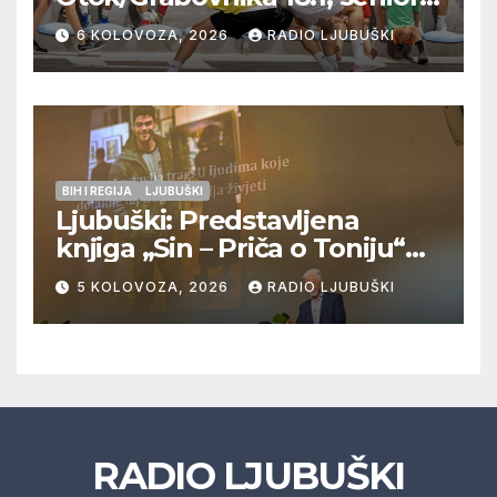
Pregrađa u četvrtfinalu,
6 KOLOVOZA, 2026
RADIO LJUBUŠKI
Veljaci i Cerno/Crnopod u
doigravanju, Grljevići završili
natjecanje
BIH I REGIJA
LJUBUŠKI
Ljubuški: Predstavljena
knjiga „Sin – Priča o Toniju“
dr. sc. Zdenka Hercega
5 KOLOVOZA, 2026
RADIO LJUBUŠKI
RADIO LJUBUŠKI