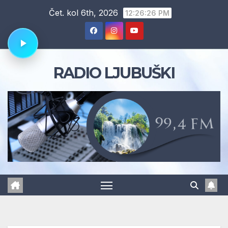
Skip
Čet. kol 6th, 2026
12:26:27 PM
to
content
RADIO LJUBUŠKI