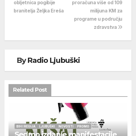
obljetnica pogibije
proračuna više od 109
objava
branitelja Željka Ereša
milijuna KM za
programe u području
zdravstva
By
Radio Ljubuški
Related Post
BIH I REGIJA
LJUBUŠKI
NOVOSTI
PROMO
Sedmo izdanje manifestacije