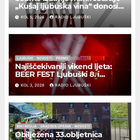
„Kušaj ljubuška vina“ donosi
vrhunska vina, gastronomiju i
KOL 5, 2026
RADIO LJUBUŠKI
glazbu
LJUBUŠKI
NOVOSTI
PROMO
Najiščekivaniji vikend ljeta:
BEER FEST Ljubuški 8. i
9.kolovoza
KOL 3, 2026
RADIO LJUBUŠKI
BIH I REGIJA
GRADSKA UPRAVA
NOVOSTI
Obilježena 33.obljetnica