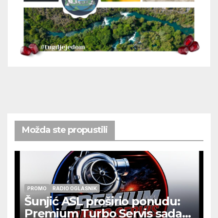
Možda ste propustili
PROMO
RADIO OGLASNIK
Šunjić ASL proširio ponudu:
Premium Turbo Servis sada