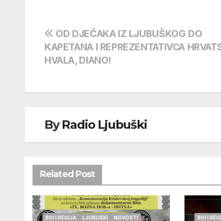
Navigacija
OD DJEČAKA IZ LJUBUŠKOG DO
KAPETANA I REPREZENTATIVCA HRVAT
objava
HVALA, DIANO!
By
Radio Ljubuški
Related Post
BIH I REGIJA
LJUBUŠKI
NOVOSTI
BIH I REG