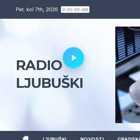
Skip
Pet. kol 7th, 2026
9:45:47 AM
to
content
RADIO
LJUBUŠKI
LJUBUŠKI
NOVOSTI
GRADSK