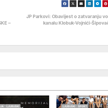
JP Parkovi: Obavijest o zatvaranju v
SKE –
kanalu Klobuk-Vojnići-Šipov
IJA
LJUBUŠKI
LJUBUŠKI
ŠPORT