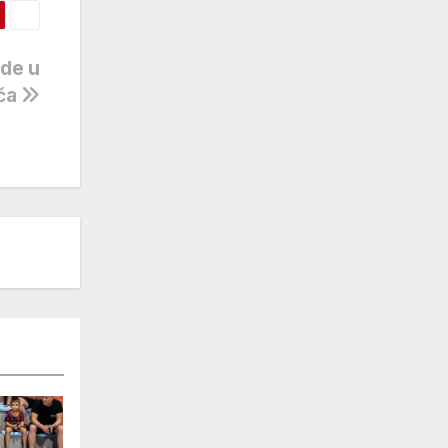
ode u
ača