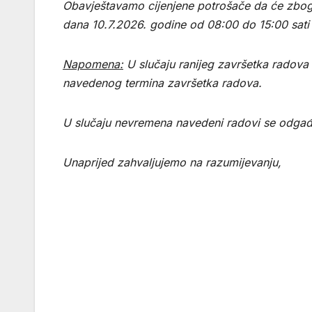
Obavještavamo cijenjene potrošače da će zbog p
dana 10.7.2026. godine od 08:00 do 15:00 sati u
Napomena:
U slučaju ranijeg završetka radova 
navedenog termina završetka radova.
U slučaju nevremena navedeni radovi se odgađ
Unaprijed zahvaljujemo na razumijevanju,
Rukovodite
”Elektro
Ivan Bubalo, 