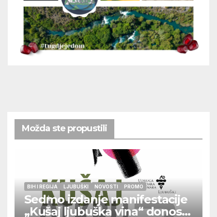
Možda ste propustili
BIH I REGIJA
LJUBUŠKI
NOVOSTI
PROMO
Sedmo izdanje manifestacije
„Kušaj ljubuška vina“ donosi