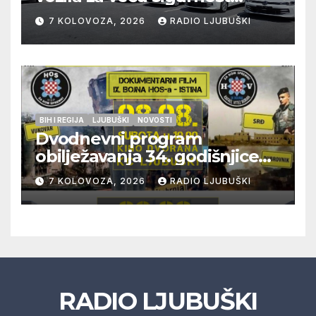
građana i učinkovitiji rad
7 KOLOVOZA, 2026
RADIO LJUBUŠKI
policije
BIH I REGIJA
LJUBUŠKI
NOVOSTI
Dvodnevni program
obilježavanja 34. godišnjice
pogibije generala Blaža
7 KOLOVOZA, 2026
RADIO LJUBUŠKI
Kraljevića i osmorice
pripadnika HOS-a
RADIO LJUBUŠKI