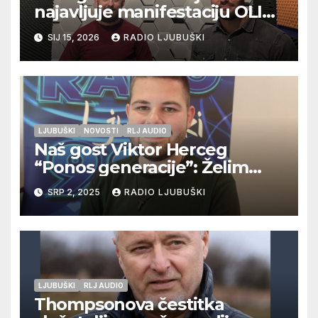
najavljuje manifestaciju OLIV-
ERA
SIJ 15, 2026
RADIO LJUBUŠKI
LJUBUŠKI
NOVOSTI
RLJ AUDIO
Naš gost Viktor Herceg
“Ponos generacije”: Želim
objaviti svoju zbirku pjesama!
SRP 2, 2025
RADIO LJUBUŠKI
LJUBUŠKI
RLJ AUDIO
Thompsonova čestitka