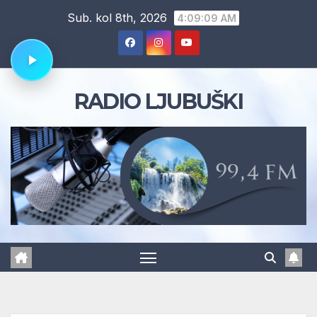
Skip
Sub. kol 8th, 2026
4:09:10 AM
to
content
RADIO LJUBUŠKI