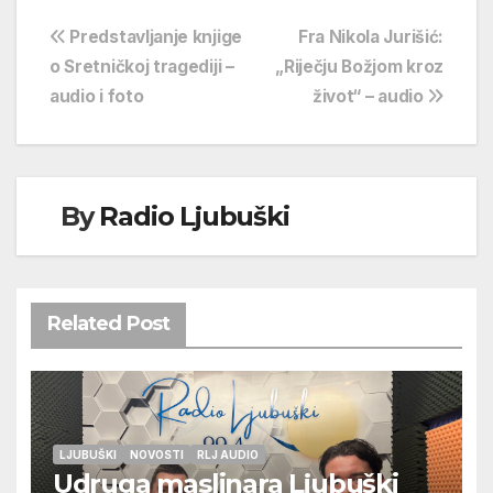
Navigacija
Predstavljanje knjige
Fra Nikola Jurišić:
o Sretničkoj tragediji –
„Riječju Božjom kroz
objava
audio i foto
život“ – audio
By
Radio Ljubuški
Related Post
LJUBUŠKI
NOVOSTI
RLJ AUDIO
Udruga maslinara Ljubuški