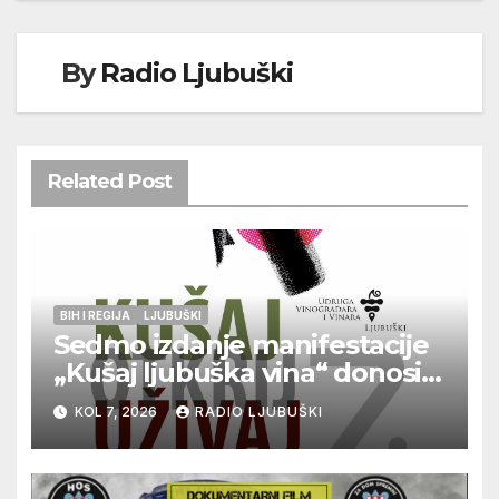
By
Radio Ljubuški
Related Post
BIH I REGIJA
LJUBUŠKI
Sedmo izdanje manifestacije
„Kušaj ljubuška vina“ donosi
vrhunska vina, gastronomiju i
KOL 7, 2026
RADIO LJUBUŠKI
glazbu