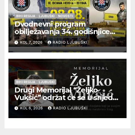
BIH I REGIJA
LJUBUŠKI
NOVOSTI
Dvodnevni program
obilježavanja 34. godišnjice
pogibije generala Blaža
KOL 7, 2026
RADIO LJUBUŠKI
Kraljevića i osmorice
pripadnika HOS-a
BIH I REGIJA
LJUBUŠKI
Drugi Memorijal “Željko
Vukšić” održat će se u srijedu
12. kolovoza u Otoku
KOL 6, 2026
RADIO LJUBUŠKI