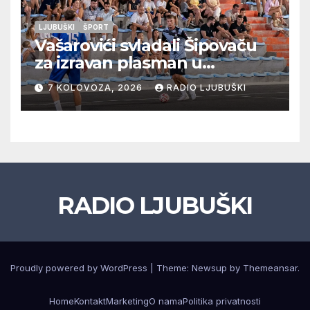
LJUBUŠKI
ŠPORT
Vašarovići svladali Šipovaču
za izravan plasman u
četvrtfinale, Grab izborio
7 KOLOVOZA, 2026
RADIO LJUBUŠKI
prolazak dalje, Klobuk ispao,
večeras počinje četvrtfinale
juniora
RADIO LJUBUŠKI
Proudly powered by WordPress
|
Theme: Newsup by
Themeansar
.
Home
Kontakt
Marketing
O nama
Politika privatnosti