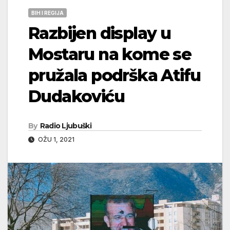
BIH I REGIJA
Razbijen display u
Mostaru na kome se
pružala podrška Atifu
Dudakoviću
By
Radio Ljubuški
OŽU 1, 2021