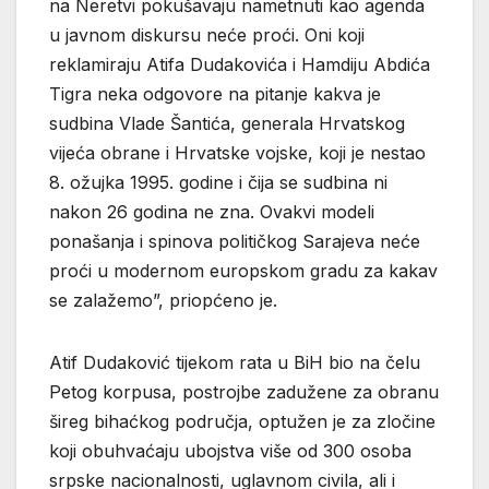
na Neretvi pokušavaju nametnuti kao agenda
u javnom diskursu neće proći. Oni koji
reklamiraju Atifa Dudakovića i Hamdiju Abdića
Tigra neka odgovore na pitanje kakva je
sudbina Vlade Šantića, generala Hrvatskog
vijeća obrane i Hrvatske vojske, koji je nestao
8. ožujka 1995. godine i čija se sudbina ni
nakon 26 godina ne zna. Ovakvi modeli
ponašanja i spinova političkog Sarajeva neće
proći u modernom europskom gradu za kakav
se zalažemo”, priopćeno je.
Atif Dudaković tijekom rata u BiH bio na čelu
Petog korpusa, postrojbe zadužene za obranu
šireg bihaćkog područja, optužen je za zločine
koji obuhvaćaju ubojstva više od 300 osoba
srpske nacionalnosti, uglavnom civila, ali i