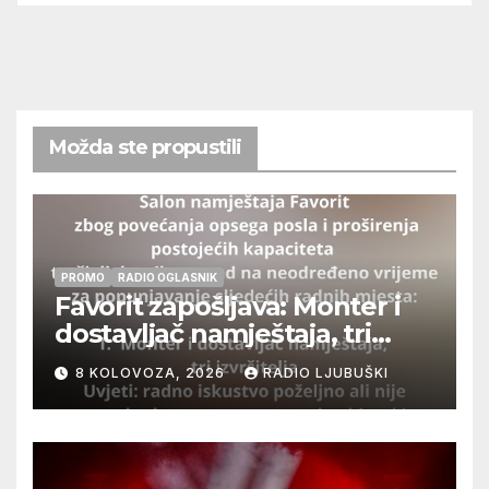
Možda ste propustili
PROMO
RADIO OGLASNIK
Favorit zapošljava: Monter i
dostavljač namještaja, tri
izvršitelja
8 KOLOVOZA, 2026
RADIO LJUBUŠKI