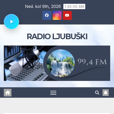
Skip
Ned. kol 9th, 2026
1:45:06 AM
to
content
RADIO LJUBUŠKI