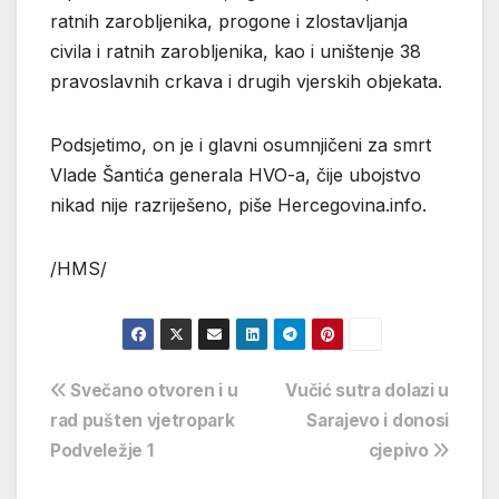
ratnih zarobljenika, progone i zlostavljanja
civila i ratnih zarobljenika, kao i uništenje 38
pravoslavnih crkava i drugih vjerskih objekata.
Podsjetimo, on je i glavni osumnjičeni za smrt
Vlade Šantića generala HVO-a, čije ubojstvo
nikad nije razriješeno, piše Hercegovina.info.
/HMS/
Navigacija
Svečano otvoren i u
Vučić sutra dolazi u
rad pušten vjetropark
Sarajevo i donosi
objava
Podveležje 1
cjepivo