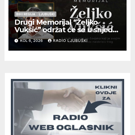
BIH I REGIJA
LJUBUŠKI
Drugi Memorijal “Željko
Vukšić” održat će se u srijedu
12. kolovoza u Otoku
KOL 6, 2026
RADIO LJUBUŠKI