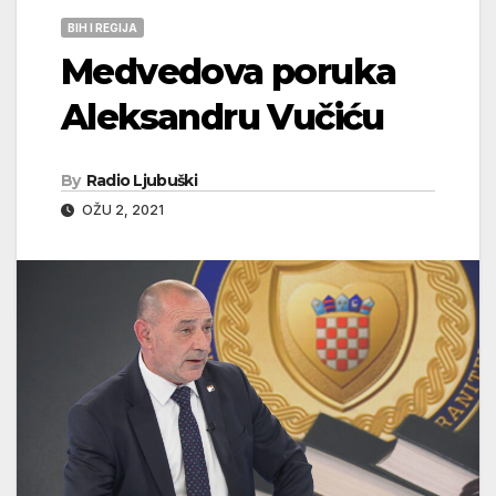
BIH I REGIJA
Medvedova poruka
Aleksandru Vučiću
By
Radio Ljubuški
OŽU 2, 2021