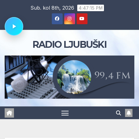
Skip
Sub. kol 8th, 2026
4:47:15 PM
to
content
RADIO LJUBUŠKI