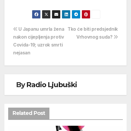
Navigacija
U Japanu umrla žena
Tko će biti predsjednik
nakon cijepljenja protiv
Vrhovnog suda?
objava
Covida-19; uzrok smrti
nejasan
By
Radio Ljubuški
Related Post