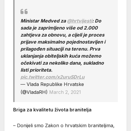
Ministar Medved za
@hrtvijesti
: Do
sada je zaprimljeno više od 2.000
zahtjeva za obnovu, a cijeli je proces
prijave maksimalno pojednostavljen i
prilagođen situaciji na terenu. Prva
uklanjanja obiteljskih kuća možemo
očekivati za nekoliko dana, sukladno
listi prioriteta.
pic.twitter.com/x2uruSDrLu
— Vlada Republike Hrvatske
(@VladaRH)
March 2, 2021
Briga za kvalitetu života branitelja
– Donijeli smo Zakon o hrvatskim braniteljima,