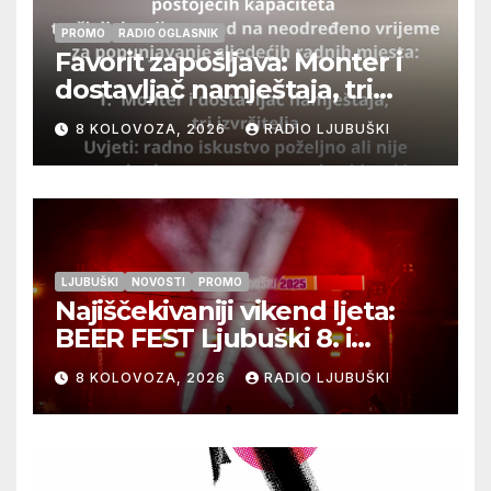
PROMO
RADIO OGLASNIK
Favorit zapošljava: Monter i
dostavljač namještaja, tri
izvršitelja
8 KOLOVOZA, 2026
RADIO LJUBUŠKI
LJUBUŠKI
NOVOSTI
PROMO
Najiščekivaniji vikend ljeta:
BEER FEST Ljubuški 8. i
9.kolovoza
8 KOLOVOZA, 2026
RADIO LJUBUŠKI