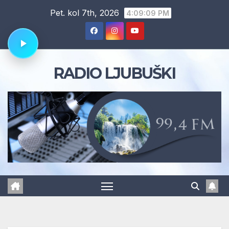
Skip
Pet. kol 7th, 2026
4:09:10 PM
to
content
RADIO LJUBUŠKI