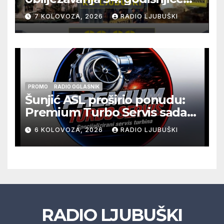
pogibije generala Blaža
7 KOLOVOZA, 2026
RADIO LJUBUŠKI
Kraljevića i osmorice
pripadnika HOS-a
PROMO
RADIO OGLASNIK
Šunjić ASL proširio ponudu:
Premium Turbo Servis sada
na jednoj adresi u Ljubuškom
6 KOLOVOZA, 2026
RADIO LJUBUŠKI
RADIO LJUBUŠKI