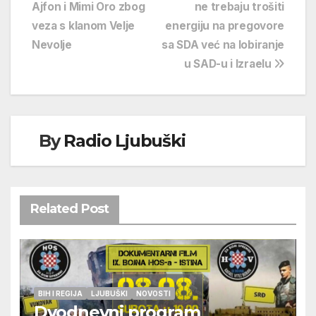
Ajfon i Mimi Oro zbog
ne trebaju trošiti
objava
veza s klanom Velje
energiju na pregovore
Nevolje
sa SDA već na lobiranje
u SAD-u i Izraelu
By
Radio Ljubuški
Related Post
BIH I REGIJA
LJUBUŠKI
NOVOSTI
Dvodnevni program