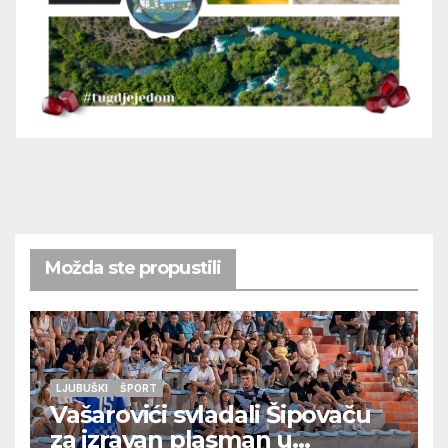
Možda ste propustili
LJUBUŠKI
ŠPORT
Vašarovići svladali Šipovaču
za izravan plasman u