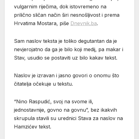
vulgarnim riječima, dok istovremeno na
prilično sličan način širi nesnošljivost i prema
Hrvatima Mostara, piše
Dnevnik.ba
.
Sam naslov teksta je toliko degutantan da je
nevjerojatno da ga je bilo koji medij, pa makar i
Stav, usudio se postaviti uz bilo kakav tekst.
Naslov je izravan i jasno govori o onomu što
čitatelja očekuje u tekstu.
“Nino Raspudić, svoj na svome ili,
jednostavnije, govno na govnu”, bez ikakvih
skrupula stavili su urednici Stava za naslov na
Hamzićev tekst.