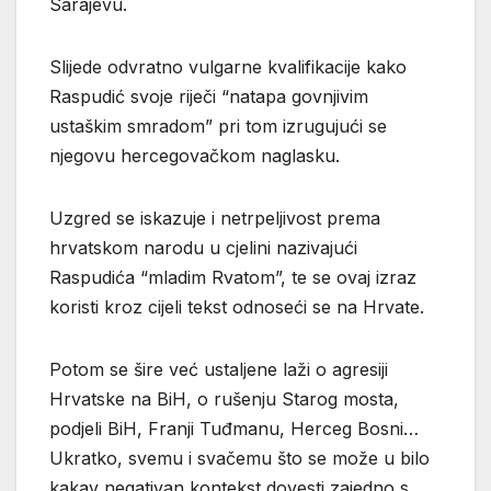
Sarajevu.
Slijede odvratno vulgarne kvalifikacije kako
Raspudić svoje riječi “natapa govnjivim
ustaškim smradom” pri tom izrugujući se
njegovu hercegovačkom naglasku.
Uzgred se iskazuje i netrpeljivost prema
hrvatskom narodu u cjelini nazivajući
Raspudića “mladim Rvatom”, te se ovaj izraz
koristi kroz cijeli tekst odnoseći se na Hrvate.
Potom se šire već ustaljene laži o agresiji
Hrvatske na BiH, o rušenju Starog mosta,
podjeli BiH, Franji Tuđmanu, Herceg Bosni…
Ukratko, svemu i svačemu što se može u bilo
kakav negativan kontekst dovesti zajedno s