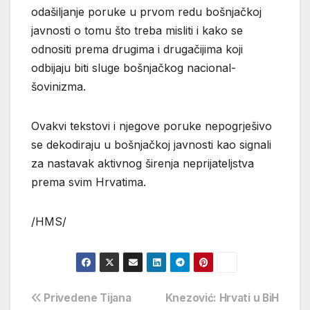
odašiljanje poruke u prvom redu bošnjačkoj
javnosti o tomu što treba misliti i kako se
odnositi prema drugima i drugačijima koji
odbijaju biti sluge bošnjačkog nacional-
šovinizma.
Ovakvi tekstovi i njegove poruke nepogrješivo
se dekodiraju u bošnjačkoj javnosti kao signali
za nastavak aktivnog širenja neprijateljstva
prema svim Hrvatima.
/HMS/
Navigacija
Privedene Tijana
Knezović: Hrvati u BiH