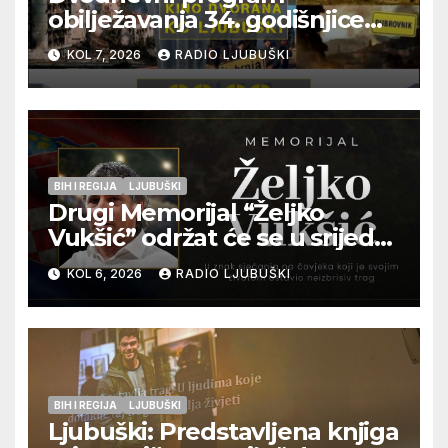
obilježavanja 34. godišnjice
pogibije generala Blaža
KOL 7, 2026
RADIO LJUBUŠKI
Kraljevića i osmorice
pripadnika HOS-a
BIH I REGIJA
LJUBUŠKI
Drugi Memorijal “Željko
Vukšić” održat će se u srijedu
12. kolovoza u Otoku
KOL 6, 2026
RADIO LJUBUŠKI
BIH I REGIJA
LJUBUŠKI
Ljubuški: Predstavljena knjiga