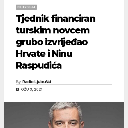
BIH I REGIJA
Tjednik financiran
turskim novcem
grubo izvrijeđao
Hrvate i Ninu
Raspudića
By
Radio Ljubuški
OŽU 3, 2021