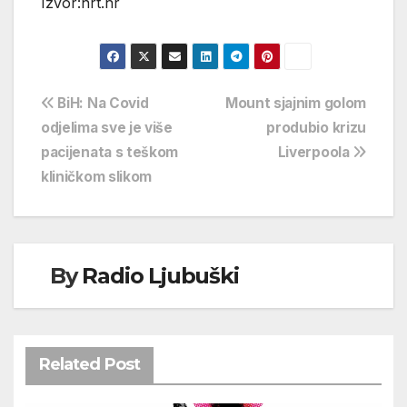
Izvor:hrt.hr
Navigacija
BiH: Na Covid
Mount sjajnim golom
odjelima sve je više
produbio krizu
objava
pacijenata s teškom
Liverpoola
kliničkom slikom
By
Radio Ljubuški
Related Post