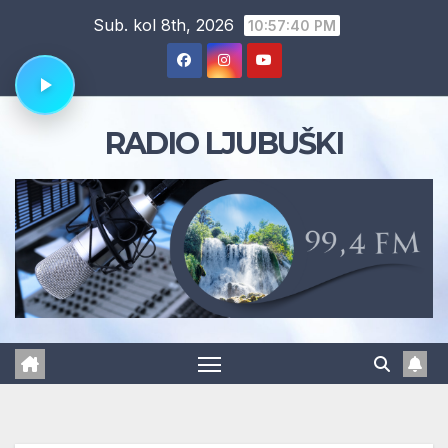
Skip
Sub. kol 8th, 2026
10:57:41 PM
to
content
RADIO LJUBUŠKI