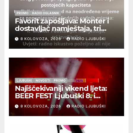
PROMO
RADIO OGLASNIK
Favorit zapošljava: Monter i
dostavljač namještaja, tri
izvršitelja
8 KOLOVOZA, 2026
RADIO LJUBUŠKI
LJUBUŠKI
NOVOSTI
PROMO
Najiščekivaniji vikend ljeta:
BEER FEST Ljubuški 8. i
9.kolovoza
8 KOLOVOZA, 2026
RADIO LJUBUŠKI