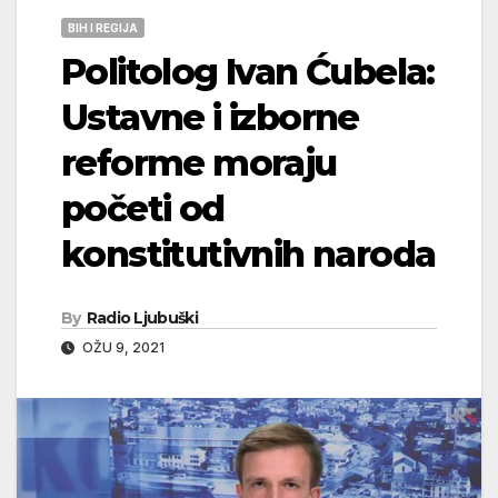
BIH I REGIJA
Politolog Ivan Ćubela:
Ustavne i izborne
reforme moraju
početi od
konstitutivnih naroda
By
Radio Ljubuški
OŽU 9, 2021