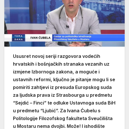
Ususret novoj seriji razgovora vodećih
hrvatskih i bošnjačkih stranaka vezanih uz
izmjene Izbornoga zakona, a moguće i
ustavnih reformi, ključno je pitanje mogu li se
pomiriti zahtjevi iz presuda Europskog suda
za ljudska prava iz Strasbourga u predmetu
“Sejdić – Finci” te odluke Ustavnoga suda BiH
u predmetu “Ljubić”. Za Ivana Ćubelu s
Politologije Filozofskog fakulteta Sveučilišta
u Mostaru nema dvojbi. Može! I ishodište