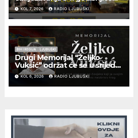
pogibije generala Blaža
KOL 7, 2026
RADIO LJUBUŠKI
Kraljevića i osmorice
pripadnika HOS-a
BIH I REGIJA
LJUBUŠKI
Drugi Memorijal “Željko
Vukšić” održat će se u srijedu
12. kolovoza u Otoku
KOL 6, 2026
RADIO LJUBUŠKI