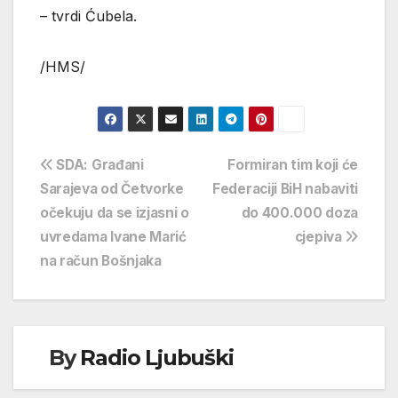
– tvrdi Ćubela.
/HMS/
Navigacija
SDA: Građani
Formiran tim koji će
Sarajeva od Četvorke
Federaciji BiH nabaviti
objava
očekuju da se izjasni o
do 400.000 doza
uvredama Ivane Marić
cjepiva
na račun Bošnjaka
By
Radio Ljubuški