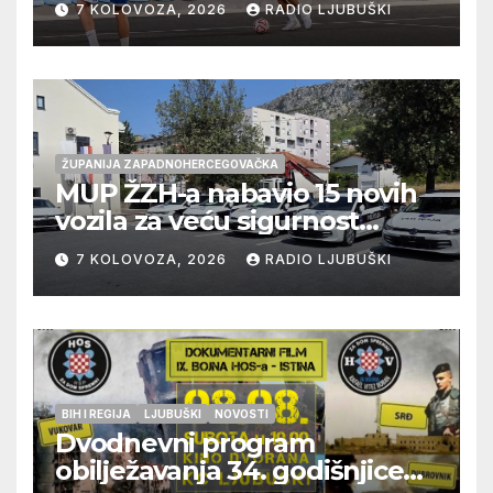
7 KOLOVOZA, 2026
RADIO LJUBUŠKI
prolazak dalje, Klobuk ispao,
večeras počinje četvrtfinale
juniora
ŽUPANIJA ZAPADNOHERCEGOVAČKA
MUP ŽZH-a nabavio 15 novih
vozila za veću sigurnost
građana i učinkovitiji rad
7 KOLOVOZA, 2026
RADIO LJUBUŠKI
policije
BIH I REGIJA
LJUBUŠKI
NOVOSTI
Dvodnevni program
obilježavanja 34. godišnjice