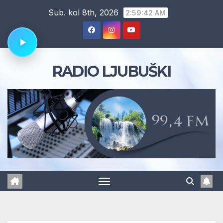
Skip
Sub. kol 8th, 2026
2:59:43 AM
to
content
RADIO LJUBUŠKI