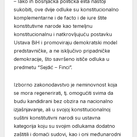
– Iako ih bošnjačka politička elita nastoji
sukobiti, ove dvije odluke su konstitucionalno
komplementarne i de facto i de iure štite
konstitutivne narode kao temeljnu
konstitucionalnu i natkrovljujuću postavku
Ustava BiH i promoviraju demokratski model
predstavničke, a ne isključivo pripadničke
demokracije, što savršeno ističe odluka u
predmetu “Sejdić – Finci”.
Izborno zakonodavstvo je neminovnost koja
se mora regenerirati, tj. omogućiti svima da
budu kandidirani bez obzira na nacionalno
izjašnjavanje, ali u svojoj konstitucionalnoj
suštini konstitutivni narodi su ustavna
kategorija koju su svojim odlukama dodatno
zaštitili i domaći sudovi, kao i oni međunarodni