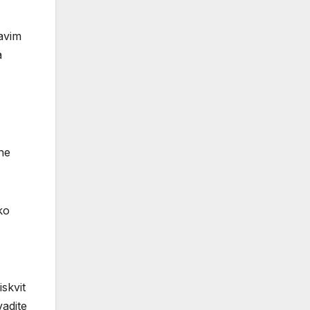
tavim
a
ne
ko
iskvit
vadite