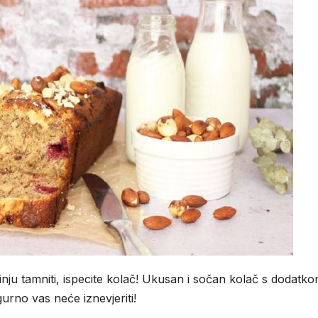
nju tamniti, ispecite kolač! Ukusan i sočan kolač s dodatk
gurno vas neće iznevjeriti!