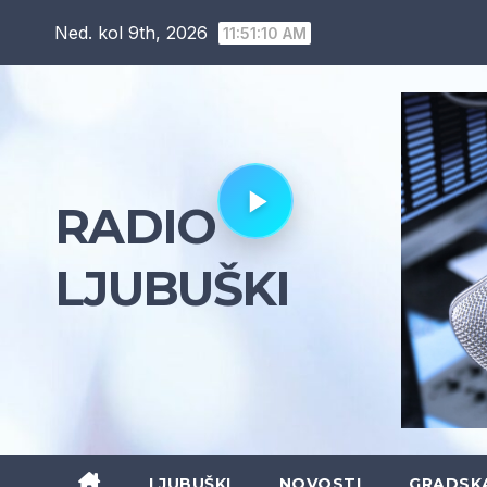
Skip
Ned. kol 9th, 2026
11:51:11 AM
to
content
RADIO
LJUBUŠKI
LJUBUŠKI
NOVOSTI
GRADSK