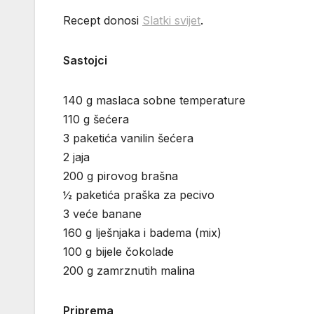
Recept donosi
Slatki svijet
.
Sastojci
140 g maslaca sobne temperature
110 g šećera
3 paketića vanilin šećera
2 jaja
200 g pirovog brašna
½ paketića praška za pecivo
3 veće banane
160 g lješnjaka i badema (mix)
100 g bijele čokolade
200 g zamrznutih malina
Priprema