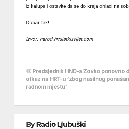
iz kalupa i ostavite da se do kraja ohladi na sob
Dobar tek!
Izvor: narod.hr/slatkisvijet.com
Navigacija
Predsjednik HND-a Zovko ponovno d
otkaz na HRT-u ‘zbog nasilnog ponašan
objava
radnom mjestu’
By
Radio Ljubuški