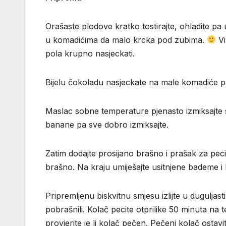
Orašaste plodove kratko tostirajte, ohladite pa
u komadićima da malo krcka pod zubima.
Vi
pola krupno nasjeckati.
Bijelu čokoladu nasjeckate na male komadiće pa
Maslac sobne temperature pjenasto izmiksajte sa
banane pa sve dobro izmiksajte.
Zatim dodajte prosijano brašno i prašak za peci
brašno. Na kraju umiješajte usitnjene bademe i 
Pripremljenu biskvitnu smjesu izlijte u duguljas
pobrašnili. Kolač pecite otprilike 50 minuta na 
provjerite je li kolač pečen. Pečeni kolač ostavi