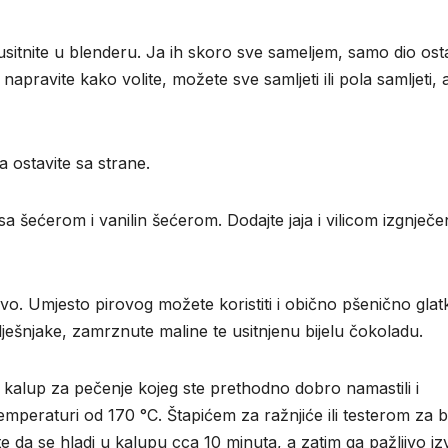
 usitnite u blenderu. Ja ih skoro sve sameljem, samo dio os
 napravite kako volite, možete sve samljeti ili pola samljeti, 
 ostavite sa strane.
 šećerom i vanilin šećerom. Dodajte jaja i vilicom izgnječe
vo. Umjesto pirovog možete koristiti i obično pšenično glat
lješnjake, zamrznute maline te usitnjenu bijelu čokoladu.
ti kalup za pečenje kojeg ste prethodno dobro namastili i
temperaturi od 170 °C. Štapićem za ražnjiće ili testerom za b
te da se hladi u kalupu cca 10 minuta, a zatim ga pažljivo iz