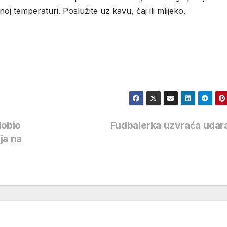
noj temperaturi. Poslužite uz kavu, čaj ili mlijeko.
obio
Fudbalerka uzvraća uda
ja na