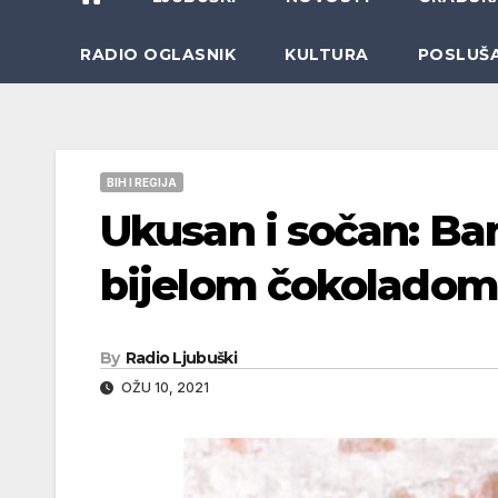
RADIO OGLASNIK
KULTURA
POSLUŠ
BIH I REGIJA
Ukusan i sočan: Ba
bijelom čokoladom
By
Radio Ljubuški
OŽU 10, 2021