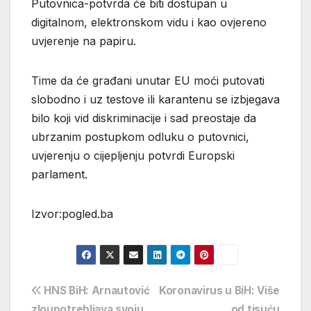
Putovnica-potvrda će biti dostupan u
digitalnom, elektronskom vidu i kao ovjereno
uvjerenje na papiru.
Time da će građani unutar EU moći putovati
slobodno i uz testove ili karantenu se izbjegava
bilo koji vid diskriminacije i sad preostaje da
ubrzanim postupkom odluku o putovnici,
uvjerenju o cijepljenju potvrdi Europski
parlament.
Izvor:pogled.ba
Navigacija
HNS BiH: Arnautović
Koronavirus u BiH: Više
zloupotrebljava svoju
od tisuću