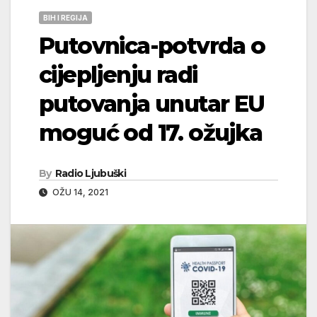
BIH I REGIJA
Putovnica-potvrda o
cijepljenju radi
putovanja unutar EU
moguć od 17. ožujka
By
Radio Ljubuški
OŽU 14, 2021