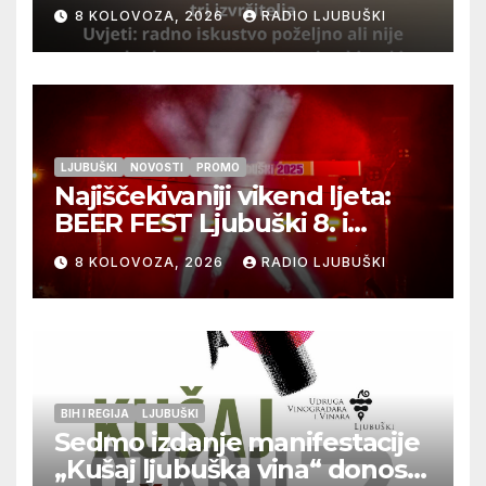
izvršitelja
8 KOLOVOZA, 2026
RADIO LJUBUŠKI
LJUBUŠKI
NOVOSTI
PROMO
Najiščekivaniji vikend ljeta:
BEER FEST Ljubuški 8. i
9.kolovoza
8 KOLOVOZA, 2026
RADIO LJUBUŠKI
BIH I REGIJA
LJUBUŠKI
Sedmo izdanje manifestacije
„Kušaj ljubuška vina“ donosi