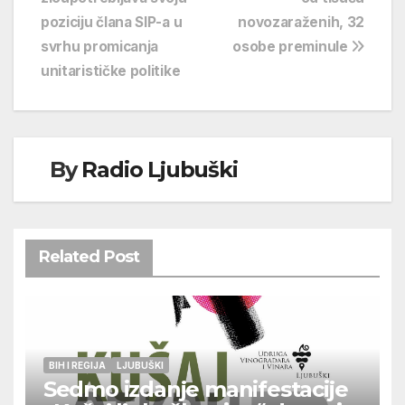
objava
poziciju člana SIP-a u
novozaraženih, 32
svrhu promicanja
osobe preminule
unitarističke politike
By
Radio Ljubuški
Related Post
BIH I REGIJA
LJUBUŠKI
Sedmo izdanje manifestacije