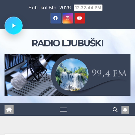
Skip
Sub. kol 8th, 2026
12:32:44 PM
to
content
RADIO LJUBUŠKI