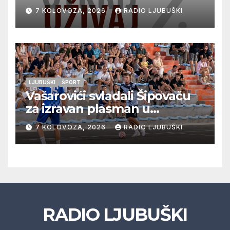
vrhunska vina, gastronomiju i
7 KOLOVOZA, 2026
RADIO LJUBUŠKI
glazbu
LJUBUŠKI
ŠPORT
Vašarovići svladali Šipovaču
za izravan plasman u
četvrtfinale, Grab izborio
7 KOLOVOZA, 2026
RADIO LJUBUŠKI
prolazak dalje, Klobuk ispao,
večeras počinje četvrtfinale
juniora
RADIO LJUBUŠKI