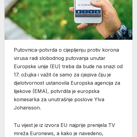
Putovnica-potvrda o cijepljenju protiv korona
virusa radi slobodnog putovanja unutar
Europske unije (EU) treba da bude na snazi od
17. ožujka i važit će samo za cjepiva čiju je
djelotvornost ustanovila Europska agencija za
lijekove (EMA), potvrdila je europska
komesarka za unutrašnje poslove Ylva
Johansson.
Tu vijest je iz izvora EU najprije prenijela TV
mreža Euronews, a kako je navedeno,