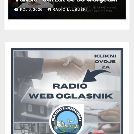
12. kolovoza u Otoku
KOL 6, 2026
RADIO LJUBUŠKI