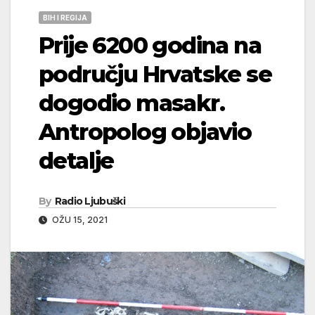
BIH I REGIJA
Prije 6200 godina na
području Hrvatske se
dogodio masakr.
Antropolog objavio
detalje
By
Radio Ljubuški
OŽU 15, 2021