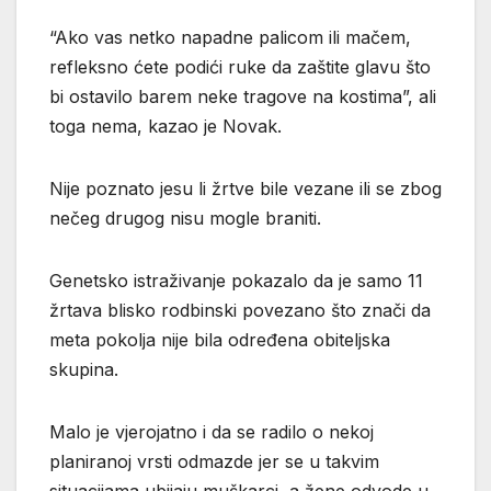
“Ako vas netko napadne palicom ili mačem,
refleksno ćete podići ruke da zaštite glavu što
bi ostavilo barem neke tragove na kostima”, ali
toga nema, kazao je Novak.
Nije poznato jesu li žrtve bile vezane ili se zbog
nečeg drugog nisu mogle braniti.
Genetsko istraživanje pokazalo da je samo 11
žrtava blisko rodbinski povezano što znači da
meta pokolja nije bila određena obiteljska
skupina.
Malo je vjerojatno i da se radilo o nekoj
planiranoj vrsti odmazde jer se u takvim
situacijama ubijaju muškarci, a žene odvode u