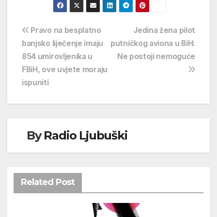
Navigacija
Pravo na besplatno
Jedina žena pilot
banjsko liječenje imaju
putničkog aviona u BiH:
objava
854 umirovljenika u
Ne postoji nemoguće
FBiH, ove uvjete moraju
ispuniti
By
Radio Ljubuški
Related Post