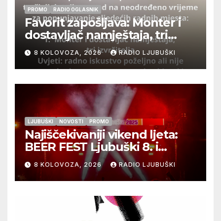
PROMO
RADIO OGLASNIK
Favorit zapošljava: Monter i
dostavljač namještaja, tri
izvršitelja
8 KOLOVOZA, 2026
RADIO LJUBUŠKI
LJUBUŠKI
NOVOSTI
PROMO
Najiščekivaniji vikend ljeta:
BEER FEST Ljubuški 8. i
9.kolovoza
8 KOLOVOZA, 2026
RADIO LJUBUŠKI