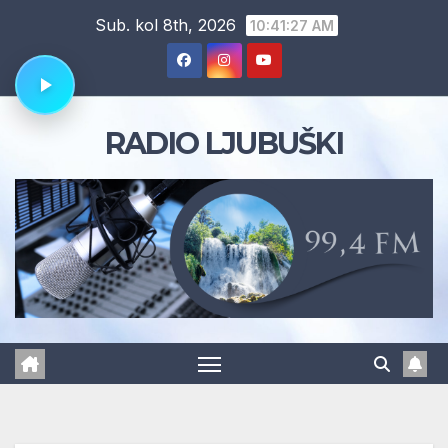
Skip
Sub. kol 8th, 2026
10:41:28 AM
to
content
RADIO LJUBUŠKI