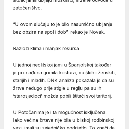
zatočeništvo.
“U ovom slučaju to je bilo nasumično ubijanje
bez obzira na spol i dob”, rekao je Novak.
Razlozi klima i manjak resursa
U jednoj neolitskoj jami u Španjolskoj također
je pronađena gomila kostura, muških i ženskih,
starijih i mladih. DNK analiza pokazala je da su
žrtve nedugo prije stigle u regiju pa su ih
‘starosjedioci’ možda pobili štiteći svoj teritorij.
U Potočanima je i ta mogućnost isključena.
Iako većina žrtava nije bila u bliskoj rodbinskoj
vezi, imali su zajedničko podrijetlo. To znači da