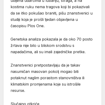
ubijena udarcima u lubanju, straga, a na
kostima ruku nema tragova koji bi pokazivali
da se itko pokušao braniti, pišu znanstvenici u
studiji koja je prošli tjedan objavljena u
časopisu Plos One.
Genetska analiza pokazala je da oko 70 posto
žrtava nije bilo u bliskom srodstvu s
napadačima, ali su imali zajedničke pretke.
Znanstvenici pretpostavljaju da je takav
nasumičan masovan pokolj mogao biti
potaknut naglim porastom stanovništva ili
klimatskim promjenama koje su istrošile
resurse.
Slučajno otkriće