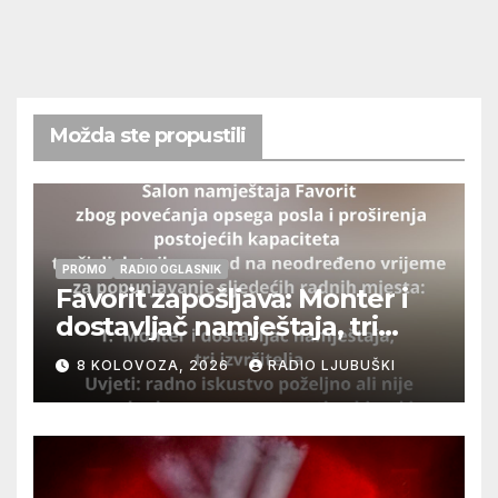
Možda ste propustili
PROMO
RADIO OGLASNIK
Favorit zapošljava: Monter i
dostavljač namještaja, tri
izvršitelja
8 KOLOVOZA, 2026
RADIO LJUBUŠKI