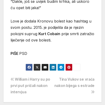
“Dakle, još se uvijek budim krhka, ali uskoro
ću opet biti jaka!”
Love je dodala Kronovu bolest kao hashtag u
svom postu. 2015. je podijelila da je njezin
pokojni suprug
Kurt Cobain
prije smrti zatražio
liječenje od ove bolesti.
PIŠE
PSD
Navigacija
William i Harry su po
Tina Vukov se vraća
prvi put pričali nakon
nakon bijega s estrade
objava
intervjua