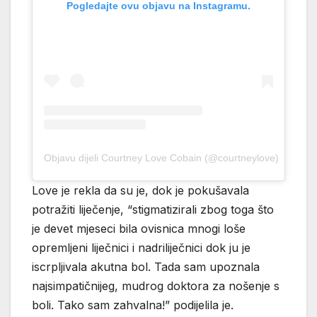
Pogledajte ovu objavu na Instagramu.
Objavu dijeli Courtney Love Cobain (@courtneylove)
Love je rekla da su je, dok je pokušavala
potražiti liječenje, “stigmatizirali zbog toga što
je devet mjeseci bila ovisnica mnogi loše
opremljeni liječnici i nadriliječnici dok ju je
iscrpljivala akutna bol. Tada sam upoznala
najsimpatičnijeg, mudrog doktora za nošenje s
boli. Tako sam zahvalna!” podijelila je.