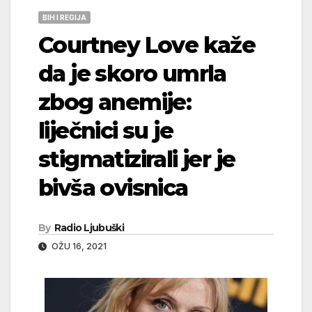
BIH I REGIJA
Courtney Love kaže
da je skoro umrla
zbog anemije:
liječnici su je
stigmatizirali jer je
bivša ovisnica
By
Radio Ljubuški
OŽU 16, 2021