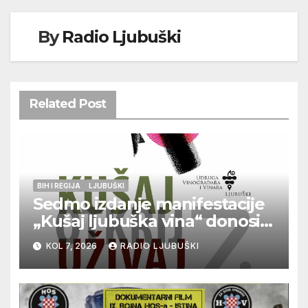
By
Radio Ljubuški
Related Post
BIH I REGIJA
LJUBUŠKI
Sedmo izdanje manifestacije
„Kušaj ljubuška vina“ donosi
vrhunska vina, gastronomiju i
KOL 7, 2026
RADIO LJUBUŠKI
glazbu