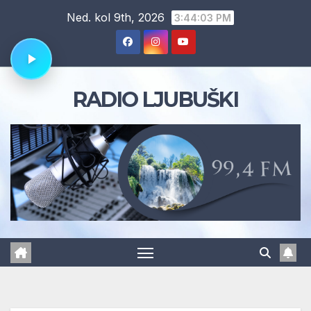
Skip
Ned. kol 9th, 2026
3:44:03 PM
to
content
RADIO LJUBUŠKI