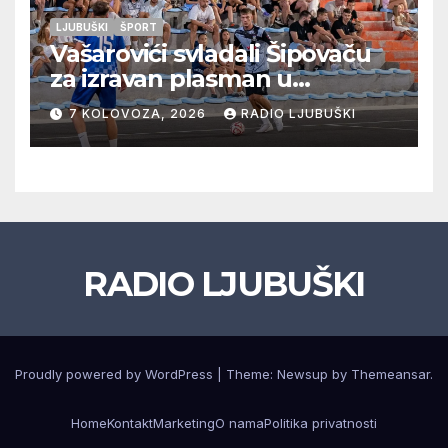
LJUBUŠKI
ŠPORT
Vašarovići svladali Šipovaču
za izravan plasman u
četvrtfinale, Grab izborio
7 KOLOVOZA, 2026
RADIO LJUBUŠKI
prolazak dalje, Klobuk ispao,
večeras počinje četvrtfinale
juniora
RADIO LJUBUŠKI
Proudly powered by WordPress
|
Theme: Newsup by
Themeansar
.
Home
Kontakt
Marketing
O nama
Politika privatnosti