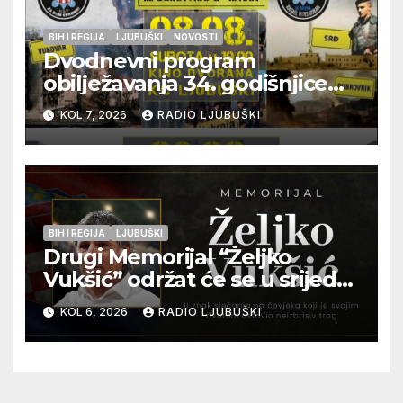
BIH I REGIJA
LJUBUŠKI
NOVOSTI
Dvodnevni program
obilježavanja 34. godišnjice
pogibije generala Blaža
KOL 7, 2026
RADIO LJUBUŠKI
Kraljevića i osmorice
pripadnika HOS-a
BIH I REGIJA
LJUBUŠKI
Drugi Memorijal “Željko
Vukšić” održat će se u srijedu
12. kolovoza u Otoku
KOL 6, 2026
RADIO LJUBUŠKI