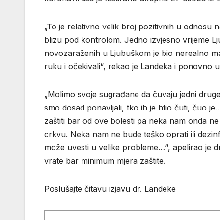
„To je relativno velik broj pozitivnih u odnosu n
blizu pod kontrolom. Jedno izvjesno vrijeme Ljub
novozaraženih u Ljubuškom je bio nerealno ma
ruku i očekivali“, rekao je Landeka i ponovno 
„Molimo svoje sugrađane da čuvaju jedni druge, 
smo dosad ponavljali, tko ih je htio čuti, čuo je
zaštiti bar od ove bolesti pa neka nam onda ne 
crkvu. Neka nam ne bude teško oprati ili dezinf
može uvesti u velike probleme…“, apelirao je d
vrate bar minimum mjera zaštite.
Poslušajte čitavu izjavu dr. Landeke