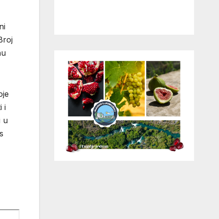
ni
Broj
nu
oje
 i
i u
s