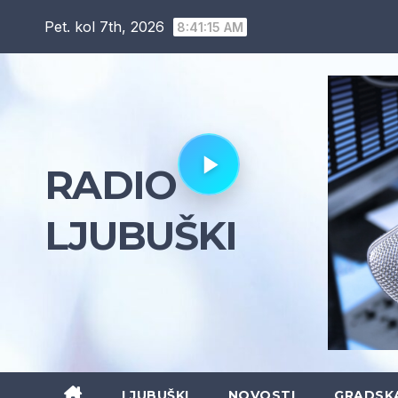
Skip
Pet. kol 7th, 2026
8:41:16 AM
to
content
RADIO
LJUBUŠKI
LJUBUŠKI
NOVOSTI
GRADSK