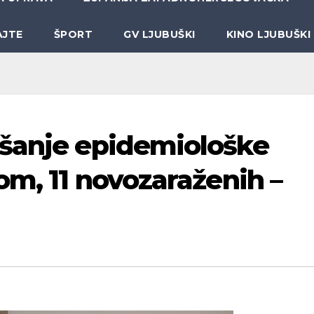
AJTE
ŠPORT
GV LJUBUŠKI
KINO LJUBUŠKI
ršanje epidemiološke
om, 11 novozaraženih –