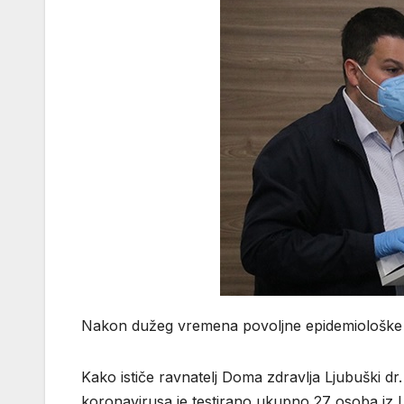
Nakon dužeg vremena povoljne epidemiološke si
Kako ističe ravnatelj Doma zdravlja Ljubuški dr
koronavirusa je testirano ukupno 27 osoba iz L