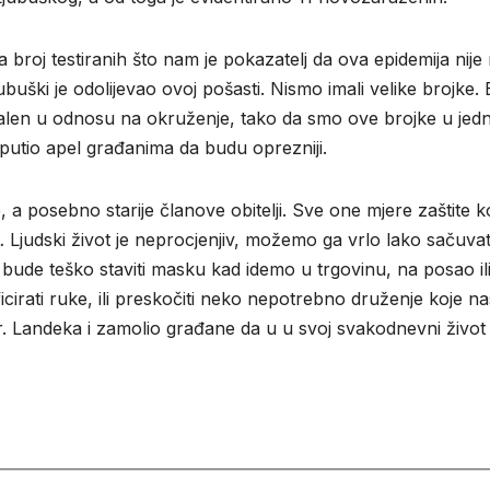
a broj testiranih što nam je pokazatelj da ova epidemija nije 
uški je odolijevao ovoj pošasti. Nismo imali velike brojke. 
len u odnosu na okruženje, tako da smo ove brojke u jed
uputio apel građanima da budu oprezniji.
a posebno starije članove obitelji. Sve one mjere zaštite k
… Ljudski život je neprocjenjiv, možemo ga vrlo lako sačuvati
bude teško staviti masku kad idemo u trgovinu, na posao il
icirati ruke, ili preskočiti neko nepotrebno druženje koje na
r. Landeka i zamolio građane da u u svoj svakodnevni život