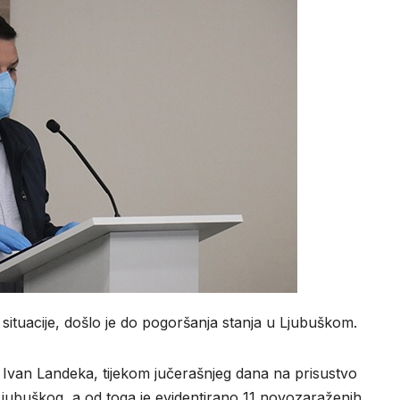
tuacije, došlo je do pogoršanja stanja u Ljubuškom.
. Ivan Landeka, tijekom jučerašnjeg dana na prisustvo
jubuškog, a od toga je evidentirano 11 novozaraženih.