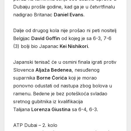
Dubaiju prošle godine, kad ga je u četvrtfinalu
nadigrao Britanac
Daniel Evans
.
Dalje od drugog kola nije prošao ni peti nositelj
Belgijac
David Goffin
od kojeg je sa 6-3, 7-6
(3) bolji bio Japanac
Kei Nishikori
.
Japanski tenisač će u osmini finala igrati protiv
Slovenca
Aljaža Bedenea
, nesuđenog
suparnika
Borne Ćorića
koji je morao
ponovno odustati od nastupa zbog bolova u
ramenu. Bedene je bez poteškoća svladao
sretnog gubitnika iz kvalifikacija
Talijana
Lorenza Giustina
sa 6-4, 6-3.
ATP Dubai – 2. kolo