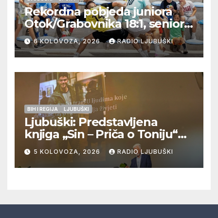
Rekordna pobjeda juniora
Otok/Grabovnika 18:1, seniori
Pregrađa u četvrtfinalu,
6 KOLOVOZA, 2026
RADIO LJUBUŠKI
Veljaci i Cerno/Crnopod u
doigravanju, Grljevići završili
natjecanje
BIH I REGIJA
LJUBUŠKI
Ljubuški: Predstavljena
knjiga „Sin – Priča o Toniju“
dr. sc. Zdenka Hercega
5 KOLOVOZA, 2026
RADIO LJUBUŠKI