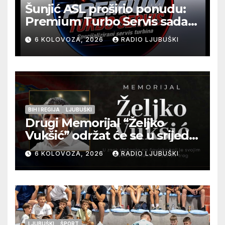
Šunjić ASL proširio ponudu:
Premium Turbo Servis sada
na jednoj adresi u Ljubuškom
6 KOLOVOZA, 2026
RADIO LJUBUŠKI
BIH I REGIJA
LJUBUŠKI
Drugi Memorijal “Željko
Vukšić” održat će se u srijedu
12. kolovoza u Otoku
6 KOLOVOZA, 2026
RADIO LJUBUŠKI
LJUBUŠKI
ŠPORT