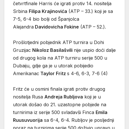
četvrtfinale Harris će igrati protiv 14. nositelja
Srbina
Filipa Krajinovića
(ATP – 33.) koji je sa
7-5, 6-4 bio bolji od Španjolca
Alejandra
Davidovicha Fokine
(ATP – 52.).
Prošlotjedni pobjednik ATP turnira u Dohi
Gruzijac
Nikoloz Basilašvili
nije uspio doći dalje
od drugog kola na ATP turniru serije 500 u
Dubaiju, gdje ga je u utorak pobijedio
Amerikanac
Taylor Fritz
s 4-6, 6-3, 7-6 (4)
Fritz će u osmini finala igrati protiv drugog
nositelja Rusa
Andreja Rubljova
koji je u
utorak došao do 21. uzastopne pobjede na
turnirima iz serije 500 svladavši Finca
Emila
Ruusuvuorija
sa 6-4, 6-4. Rubljov je posljednji
poraz na turnirima serije 500 doživio upravo u