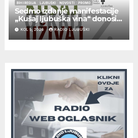
BIH I REGIJA
LJUBUŠKI
NOVOSTI
PROMO
Sedmo izdanje manifestacije
„Kušaj ljubuška vina“ donosi
vrhunska vina, gastronomiju i
KOL 5, 2026
RADIO LJUBUŠKI
glazbu