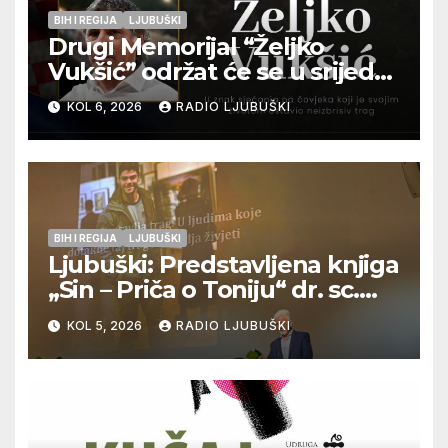
BIH I REGIJA
LJUBUŠKI
Drugi Memorijal “Željko
Vukšić” održat će se u srijedu
12. kolovoza u Otoku
KOL 6, 2026
RADIO LJUBUŠKI
BIH I REGIJA
LJUBUŠKI
Ljubuški: Predstavljena knjiga
„Sin – Priča o Toniju“ dr. sc.
Zdenka Hercega
KOL 5, 2026
RADIO LJUBUŠKI