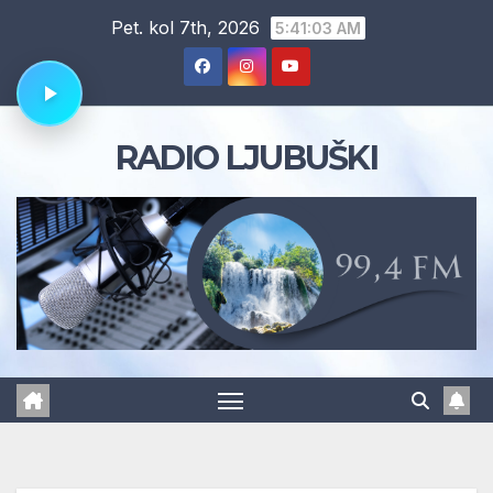
Skip
Pet. kol 7th, 2026
5:41:04 AM
to
content
RADIO LJUBUŠKI