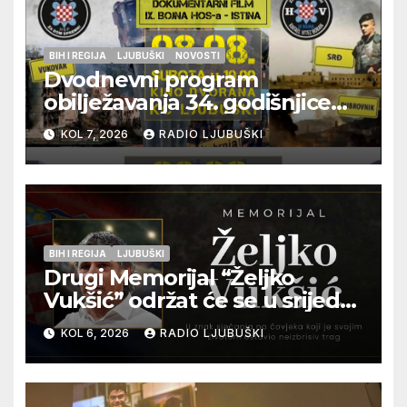
BIH I REGIJA
LJUBUŠKI
NOVOSTI
Dvodnevni program
obilježavanja 34. godišnjice
pogibije generala Blaža
KOL 7, 2026
RADIO LJUBUŠKI
Kraljevića i osmorice
pripadnika HOS-a
BIH I REGIJA
LJUBUŠKI
Drugi Memorijal “Željko
Vukšić” održat će se u srijedu
12. kolovoza u Otoku
KOL 6, 2026
RADIO LJUBUŠKI