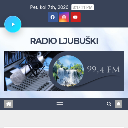
Skip
Pet. kol 7th, 2026
3:17:11 PM
to
content
RADIO LJUBUŠKI