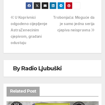
Navigacija
U Koprivnici
Trobonjača: Moguće da
odgođeno cijepljenje
je samo jedna serija
objava
AstraZenecinim
cjepiva neispravna
cjepivom, građani
odustaju
By
Radio Ljubuški
Related Post