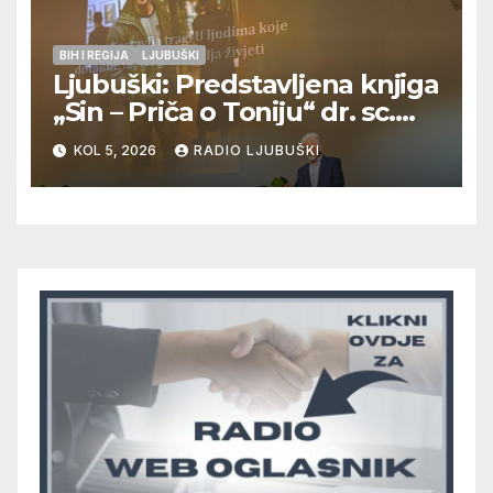
BIH I REGIJA
LJUBUŠKI
Ljubuški: Predstavljena knjiga
„Sin – Priča o Toniju“ dr. sc.
Zdenka Hercega
KOL 5, 2026
RADIO LJUBUŠKI