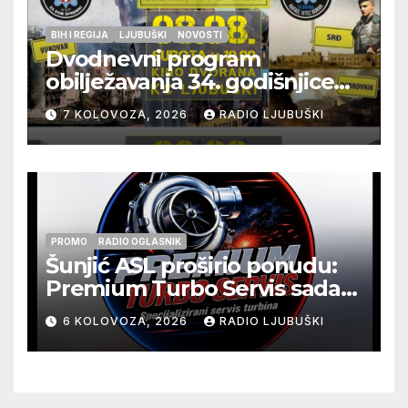
BIH I REGIJA
LJUBUŠKI
NOVOSTI
Dvodnevni program
obilježavanja 34. godišnjice
pogibije generala Blaža
7 KOLOVOZA, 2026
RADIO LJUBUŠKI
Kraljevića i osmorice
pripadnika HOS-a
PROMO
RADIO OGLASNIK
Šunjić ASL proširio ponudu:
Premium Turbo Servis sada
na jednoj adresi u Ljubuškom
6 KOLOVOZA, 2026
RADIO LJUBUŠKI