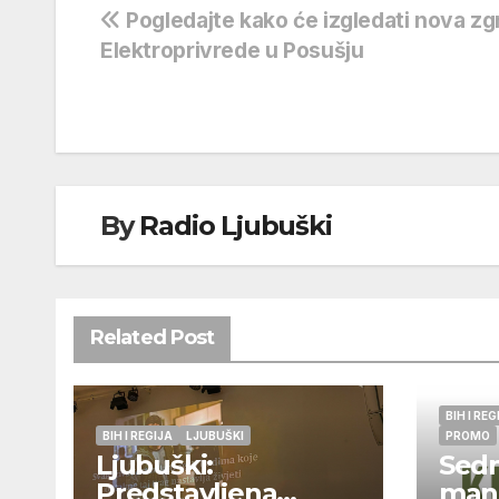
Navigacija
Pogledajte kako će izgledati nova zg
Elektroprivrede u Posušju
objava
By
Radio Ljubuški
Related Post
BIH I REG
BIH I REGIJA
LJUBUŠKI
PROMO
Ljubuški:
Sedm
Predstavljena
mani