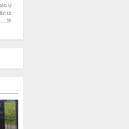
alo u
ić iz
ča…