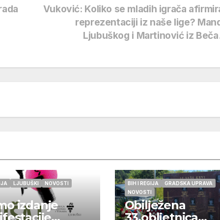
rada
Vuković: Koliko se mladih igrača afirmir
reprezentaciji iz naše lige? Mand
Ljubuškog i Martinović iz Be
IJA
LJUBUŠKI
NOVOSTI
BIH I REGIJA
GRADSKA UPRAVA
NOVOSTI
o izdanje
Obilježena
festacije
33.obljetnica