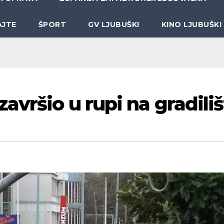
AJTE
ŠPORT
GV LJUBUŠKI
KINO LJUBUŠKI
avršio u rupi na gradili