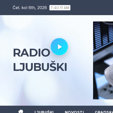
Skip
Čet. kol 6th, 2026
7:40:12 AM
to
content
RADIO
LJUBUŠKI
LJUBUŠKI
NOVOSTI
GRADSK