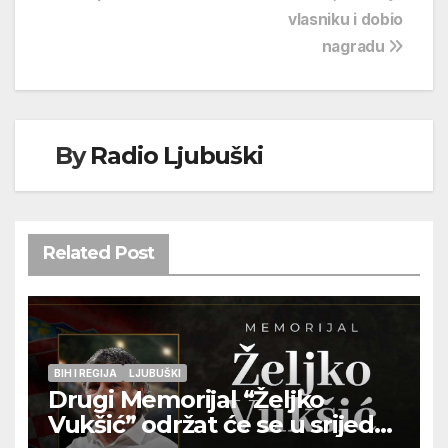
vlasniku i dobio
nagradu
By
Radio Ljubuški
Related Post
BIH I REGIJA
LJUBUŠKI
Drugi Memorijal “Željko
Vukšić” održat će se u srijedu