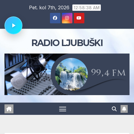
Skip
Pet. kol 7th, 2026
12:58:38 AM
to
content
RADIO LJUBUŠKI