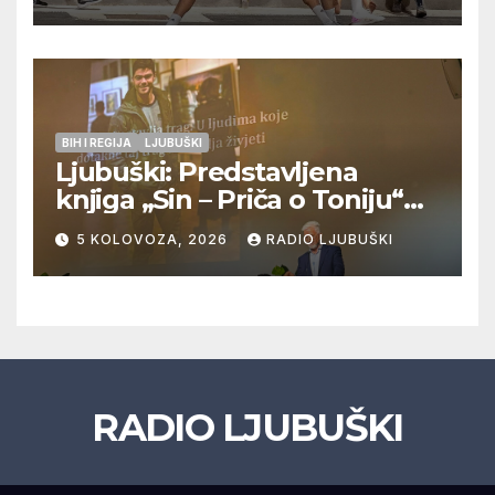
Veljaci i Cerno/Crnopod u
doigravanju, Grljevići završili
natjecanje
BIH I REGIJA
LJUBUŠKI
Ljubuški: Predstavljena
knjiga „Sin – Priča o Toniju“
dr. sc. Zdenka Hercega
5 KOLOVOZA, 2026
RADIO LJUBUŠKI
RADIO LJUBUŠKI