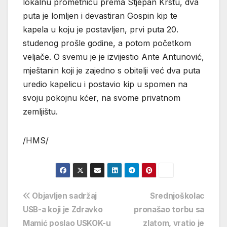
lokalnu prometnicu prema Stjepan Krstu, dva
puta je lomljen i devastiran Gospin kip te
kapela u koju je postavljen, prvi puta 20.
studenog prošle godine, a potom početkom
veljače. O svemu je je izvijestio Ante Antunović,
mještanin koji je zajedno s obitelji već dva puta
uredio kapelicu i postavio kip u spomen na
svoju pokojnu kćer, na svome privatnom
zemljištu.
/HMS/
Navigacija
Objavljen sadržaj
Srednjoškolac
USB-a koji je Zdravko
pronašao torbu sa
objava
Mamić poslao USKOK-u
zlatom, vratio je