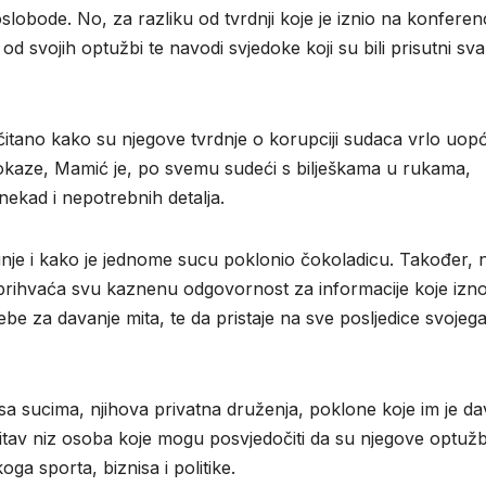
slobode. No, za razliku od tvrdnji koje je iznio na konferenci
d svojih optužbi te navodi svjedoke koji su bili prisutni s
čitano kako su njegove tvrdnje o korupciji sudaca vrlo uop
okaze, Mamić je, po svemu sudeći s bilješkama u rukama,
nekad i nepotrebnih detalja.
je i kako je jednome sucu poklonio čokoladicu. Također, 
prihvaća svu kaznenu odgovornost za informacije koje izno
ebe za davanje mita, te da pristaje na sve posljedice svojeg
sa sucima, njihova privatna druženja, poklone koje im je da
 čitav niz osoba koje mogu posvjedočiti da su njegove optuž
oga sporta, biznisa i politike.