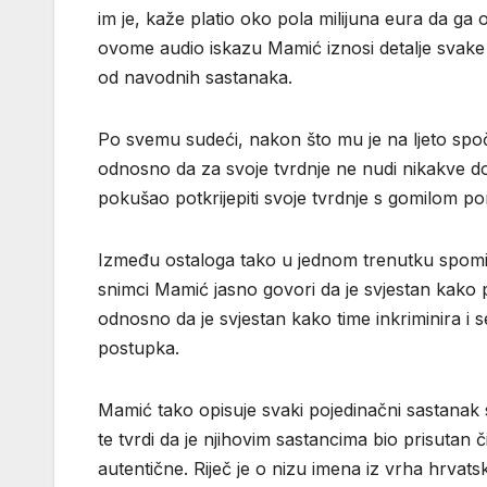
im je, kaže platio oko pola milijuna eura da ga o
ovome audio iskazu Mamić iznosi detalje svake o
od navodnih sastanaka.
Po svemu sudeći, nakon što mu je na ljeto spo
odnosno da za svoje tvrdnje ne nudi nikakve d
pokušao potkrijepiti svoje tvrdnje s gomilom po
Između ostaloga tako u jednom trenutku spomin
snimci Mamić jasno govori da je svjestan kako 
odnosno da je svjestan kako time inkriminira i s
postupka.
Mamić tako opisuje svaki pojedinačni sastanak 
te tvrdi da je njihovim sastancima bio prisutan
autentične. Riječ je o nizu imena iz vrha hrvatsk