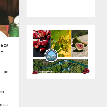
 a za
RH
i pol
ema
remda