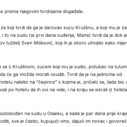
u se prema njegovim tvrdnjama događale.
koji tvrdi da ga je darovao sucu Krušlinu, a koji mu je za
 i to na sudu na prvi dana suđenja, Mamić tvrdi da je dok j
 tužitelj Sven Mišković, koji ih je skoro uhvatio kako mijen
dje se s Krušlinom, sucem koji mu je sudio, potukao na tulu
 da će ga možda morati osuditi. Tvrdi da je na jednome od
lu naletio na “čepince” s kojima je, pričalo se, tada bio 
li po hotelu da ih ovi ne vide, i na kraju se iskrali iz hotela
i oslobođen na sudu u Osijeku, a kada je par dana prije kraj
ti, sve je častio, kupujući vino, dajući im novac i govoreć