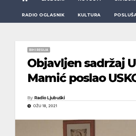
RADIO OGLASNIK
KULTURA
POSLUŠ
BIH I REGIJA
Objavljen sadržaj U
Mamić poslao USK
By
Radio Ljubuški
OŽU 18, 2021