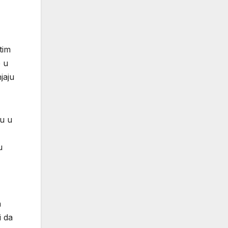
tim
e u
jaju
mu u
u
a
i da