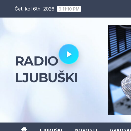
Skip
Čet. kol 6th, 2026
6:11:11 PM
to
content
RADIO
LJUBUŠKI
LJUBUŠKI
NOVOSTI
GRADSK