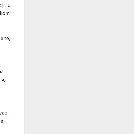
ji, u
vakom
ćene,
na
si,
a
vao,
be