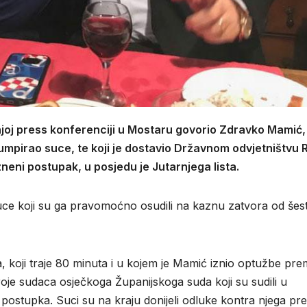
njoj press konferenciji u Mostaru govorio Zdravko Mamić,
rumpirao suce, te koji je dostavio Državnom odvjetništvu 
neni postupak, u posjedu je Jutarnjega lista.
e koji su ga pravomoćno osudili na kaznu zatvora od šest 
 koji traje 80 minuta i u kojem je Mamić iznio optužbe pr
troje sudaca osječkoga Županijskoga suda koji su sudili u
n postupka. Suci su na kraju donijeli odluke kontra njega p