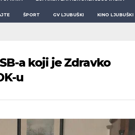
AJTE
ŠPORT
GV LJUBUŠKI
KINO LJUBUŠKI
SB-a koji je Zdravko
OK-u