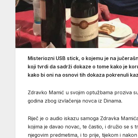
Misteriozni USB stick, o kojemu je na jučeraš
koji tvrdi da sadrži dokaze o tome kako je ko
kako bi oni na osnovi tih dokaza pokrenuli kaz
Zdravko Mamić u svojim optužbama proziva suc
godina zbog izvlačenja novca iz Dinama.
Riječ je o audio iskazu samoga Zdravka Mamića,
kojima je davao novac, te častio, i družio se s 
njegovim predmetima, i to prije, tijekom i nako