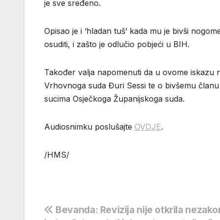
je sve sređeno.
Opisao je i ‘hladan tuš’ kada mu je bivši nogomet
osuditi, i zašto je odlučio pobjeći u BIH.
Također valja napomenuti da u ovome iskazu nem
Vrhovnoga suda Đuri Sessi te o bivšemu članu 
sucima Osječkoga Županijskoga suda.
Audiosnimku poslušajte
OVDJE
.
/HMS/
Navigacija
Bevanda: Revizija nije otkrila nezakon