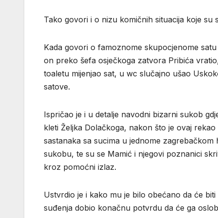
Tako govori i o nizu komičnih situacija koje s
Kada govori o famoznome skupocjenome satu za 
on preko šefa osječkoga zatvora Pribića vratio,
toaletu mijenjao sat, u wc slučajno ušao Uskokov
satove.
Ispričao je i u detalje navodni bizarni sukob g
kleti Željka Dolačkoga, nakon što je ovaj rekao
sastanaka sa sucima u jednome zagrebačkom hote
sukobu, te su se Mamić i njegovi poznanici skriva
kroz pomoćni izlaz.
Ustvrdio je i kako mu je bilo obećano da će bit
suđenja dobio konačnu potvrdu da će ga oslobodi