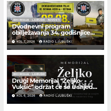
BIH I REGIJA
LJUBUŠKI
NOVOSTI
Dvodnevni program
obilježavanja 34. godišnjice
pogibije generala Blaža
KOL 7, 2026
RADIO LJUBUŠKI
Kraljevića i osmorice
pripadnika HOS-a
BIH I REGIJA
LJUBUŠKI
Drugi Memorijal “Željko
Vukšić” održat će se u srijedu
12. kolovoza u Otoku
KOL 6, 2026
RADIO LJUBUŠKI