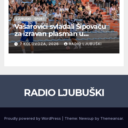
LJUBUŠKI
ŠPORT
Vašarovići svladali Šipovaču
za izravan plasman u
četvrtfinale, Grab izborio
7 KOLOVOZA, 2026
RADIO LJUBUŠKI
prolazak dalje, Klobuk ispao,
večeras počinje četvrtfinale
juniora
RADIO LJUBUŠKI
Proudly powered by WordPress
|
Theme: Newsup by
Themeansar
.