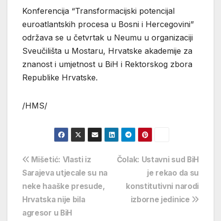
Konferencija “Transformacijski potencijal
euroatlantskih procesa u Bosni i Hercegovini”
održava se u četvrtak u Neumu u organizaciji
Sveučilišta u Mostaru, Hrvatske akademije za
znanost i umjetnost u BiH i Rektorskog zbora
Republike Hrvatske.
/HMS/
Navigacija
Mišetić: Vlasti iz
Čolak: Ustavni sud BiH
Sarajeva utjecale su na
je rekao da su
objava
neke haaške presude,
konstitutivni narodi
Hrvatska nije bila
izborne jedinice
agresor u BiH