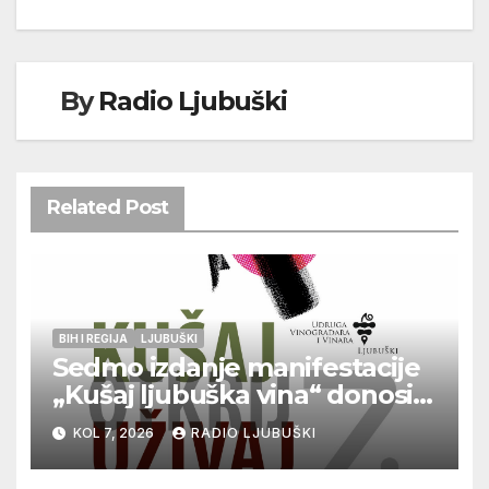
By
Radio Ljubuški
Related Post
BIH I REGIJA
LJUBUŠKI
Sedmo izdanje manifestacije
„Kušaj ljubuška vina“ donosi
vrhunska vina, gastronomiju i
KOL 7, 2026
RADIO LJUBUŠKI
glazbu