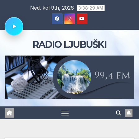
Skip
Ned. kol 9th, 2026
3:38:30 AM
to
content
RADIO LJUBUŠKI