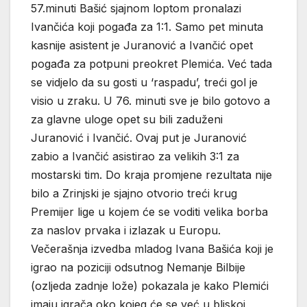
57.minuti Bašić sjajnom loptom pronalazi
Ivančića koji pogađa za 1:1. Samo pet minuta
kasnije asistent je Juranović a Ivančić opet
pogađa za potpuni preokret Plemića. Već tada
se vidjelo da su gosti u ‘raspadu’, treći gol je
visio u zraku. U 76. minuti sve je bilo gotovo a
za glavne uloge opet su bili zaduženi
Juranović i Ivančić. Ovaj put je Juranović
zabio a Ivančić asistirao za velikih 3:1 za
mostarski tim. Do kraja promjene rezultata nije
bilo a Zrinjski je sjajno otvorio treći krug
Premijer lige u kojem će se voditi velika borba
za naslov prvaka i izlazak u Europu.
Večerašnja izvedba mladog Ivana Bašića koji je
igrao na poziciji odsutnog Nemanje Bilbije
(ozljeda zadnje lože) pokazala je kako Plemići
imaju igrača oko kojeg će se već u bliskoj