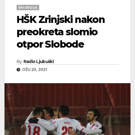
BIH I REGIJA
HŠK Zrinjski nakon
preokreta slomio
otpor Slobode
By
Radio Ljubuški
OŽU 20, 2021