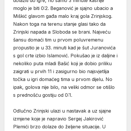
dolaziti do igre, no samo 3 minute kasnije
moglo je biti 0:2. Beganović je sjajno ubacio a
Miškić glavom gađa malo kraj gola Zrinjskog.
Nakon toga na terenu stanje glasi tako da
Zrinjski napada a Sloboda se brani. Najveću
šansu domaći tim u prvom poluvremenu
propustio je u 33. minuti kad je šut Juranovića
s gol crte izbio Islamović. Pokušao je iz daljine i
nekoliko puta mladi Bašić koji je dobio priliku
zaigrati u prvih 11 i zasigurno bio najsvjetlija
točka u igri domaćeg tima u prvom dijelu. No
ipak, golova nije bilo, na veliki odmor se otišlo
s prednošću gostiju od 0:1.
Odlučno Zrinjski ulazi u nastavak a uz sjajne
izmjene koje je napravio Sergej Jakirović
Plemići brzo dolaze do željene situacije. U