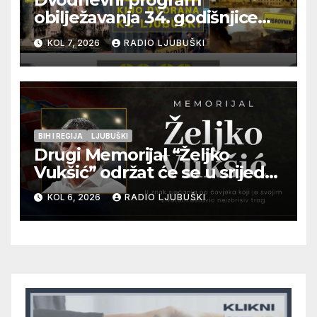
obilježavanja 34. godišnjice
pogibije generala Blaža
KOL 7, 2026
RADIO LJUBUŠKI
Kraljevića i osmorice
pripadnika HOS-a
BIH I REGIJA
LJUBUŠKI
Drugi Memorijal “Željko
Vukšić” održat će se u srijedu
12. kolovoza u Otoku
KOL 6, 2026
RADIO LJUBUŠKI