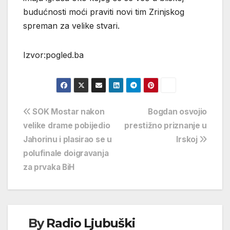
budućnosti moći praviti novi tim Zrinjskog
spreman za velike stvari.
Izvor:pogled.ba
Navigacija
SOK Mostar nakon
Bogdan osvojio
velike drame pobijedio
prestižno priznanje u
objava
Jahorinu i plasirao se u
Irskoj
polufinale doigravanja
za prvaka BiH
By
Radio Ljubuški