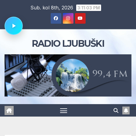
Skip
Sub. kol 8th, 2026
3:11:04 PM
to
content
RADIO LJUBUŠKI