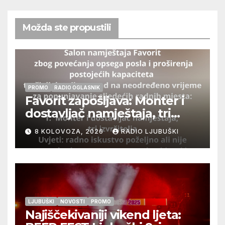
Možda ste propustili
PROMO
RADIO OGLASNIK
Favorit zapošljava: Monter i
dostavljač namještaja, tri
izvršitelja
8 KOLOVOZA, 2026
RADIO LJUBUŠKI
LJUBUŠKI
NOVOSTI
PROMO
Najiščekivaniji vikend ljeta: