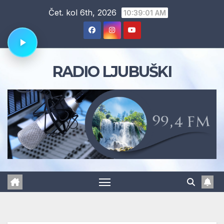
Skip
Čet. kol 6th, 2026
10:39:02 AM
to
content
RADIO LJUBUŠKI