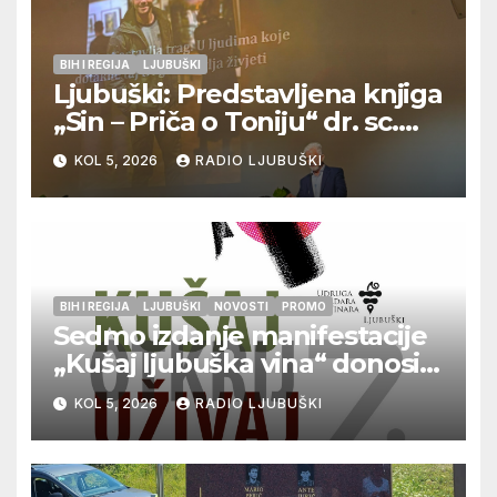
BIH I REGIJA
LJUBUŠKI
Ljubuški: Predstavljena knjiga
„Sin – Priča o Toniju“ dr. sc.
Zdenka Hercega
KOL 5, 2026
RADIO LJUBUŠKI
BIH I REGIJA
LJUBUŠKI
NOVOSTI
PROMO
Sedmo izdanje manifestacije
„Kušaj ljubuška vina“ donosi
vrhunska vina, gastronomiju i
KOL 5, 2026
RADIO LJUBUŠKI
glazbu