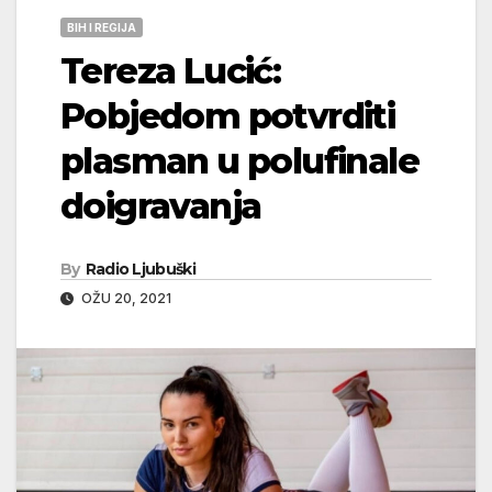
BIH I REGIJA
Tereza Lucić:
Pobjedom potvrditi
plasman u polufinale
doigravanja
By
Radio Ljubuški
OŽU 20, 2021