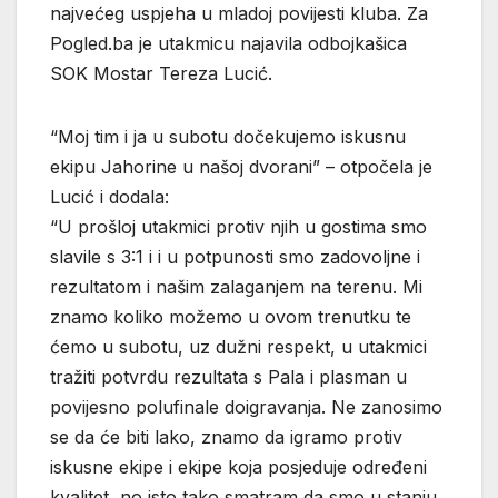
najvećeg uspjeha u mladoj povijesti kluba. Za
Pogled.ba je utakmicu najavila odbojkašica
SOK Mostar Tereza Lucić.
“Moj tim i ja u subotu dočekujemo iskusnu
ekipu Jahorine u našoj dvorani” – otpočela je
Lucić i dodala:
“U prošloj utakmici protiv njih u gostima smo
slavile s 3:1 i i u potpunosti smo zadovoljne i
rezultatom i našim zalaganjem na terenu. Mi
znamo koliko možemo u ovom trenutku te
ćemo u subotu, uz dužni respekt, u utakmici
tražiti potvrdu rezultata s Pala i plasman u
povijesno polufinale doigravanja. Ne zanosimo
se da će biti lako, znamo da igramo protiv
iskusne ekipe i ekipe koja posjeduje određeni
kvalitet, no isto tako smatram da smo u stanju