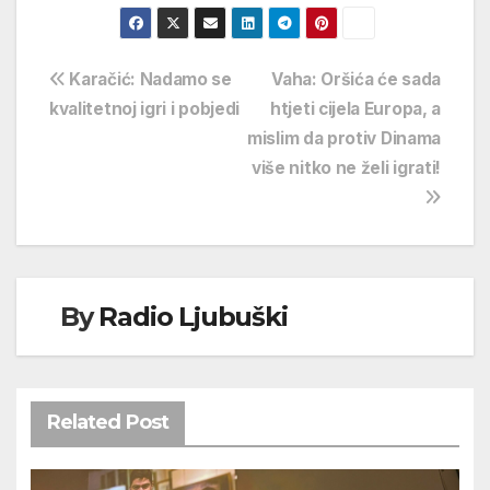
Navigacija
Karačić: Nadamo se
Vaha: Oršića će sada
kvalitetnoj igri i pobjedi
htjeti cijela Europa, a
objava
mislim da protiv Dinama
više nitko ne želi igrati!
By
Radio Ljubuški
Related Post