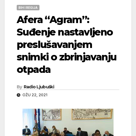
BIH I REGIJA
Afera “Agram”:
Suđenje nastavljeno
preslušavanjem
snimki o zbrinjavanju
otpada
By
Radio Ljubuški
OŽU 22, 2021