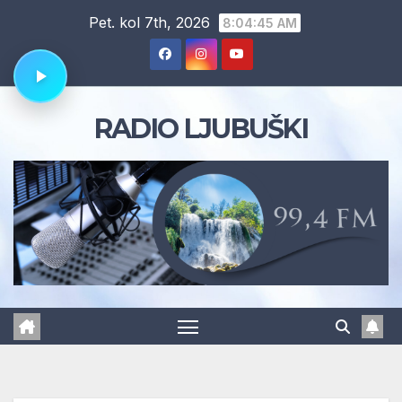
Skip
Pet. kol 7th, 2026
8:04:46 AM
to
content
RADIO LJUBUŠKI