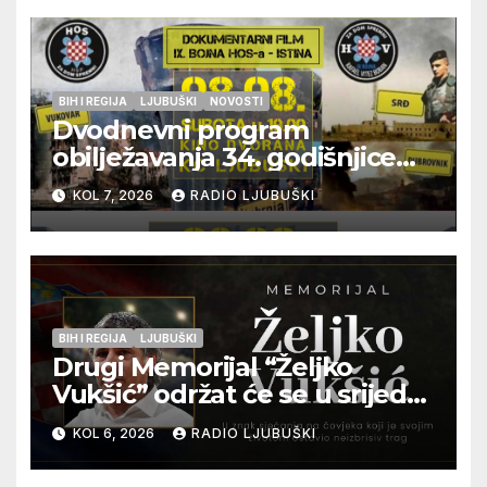
BIH I REGIJA
LJUBUŠKI
NOVOSTI
Dvodnevni program
obilježavanja 34. godišnjice
pogibije generala Blaža
KOL 7, 2026
RADIO LJUBUŠKI
Kraljevića i osmorice
pripadnika HOS-a
BIH I REGIJA
LJUBUŠKI
Drugi Memorijal “Željko
Vukšić” održat će se u srijedu
12. kolovoza u Otoku
KOL 6, 2026
RADIO LJUBUŠKI