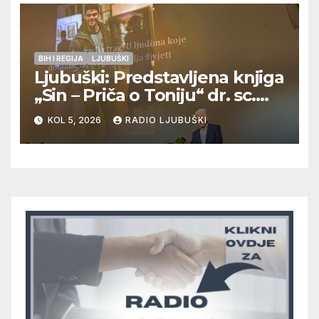
BIH I REGIJA
LJUBUŠKI
Ljubuški: Predstavljena knjiga
„Sin – Priča o Toniju“ dr. sc.
Zdenka Hercega
KOL 5, 2026
RADIO LJUBUŠKI