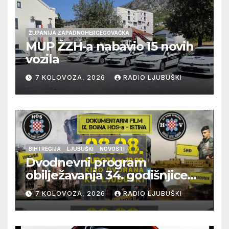
ŽUPANIJA ZAPADNOHERCEGOVAČKA
MUP ŽZH-a nabavio 15 novih
vozila
7 KOLOVOZA, 2026
RADIO LJUBUŠKI
BIH I REGIJA
LJUBUŠKI
NOVOSTI
Dvodnevni program
obilježavanja 34. godišnjice
pogibije generala Blaža
7 KOLOVOZA, 2026
RADIO LJUBUŠKI
Kraljevića i osmorice
pripadnika HOS-a