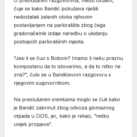
U preslušanim razgovorima, među ostalim,
čuje se kako Bandić pokušava riješiti
nedostatak zelenih otoka njihovim
postavljanjem na parkirališta zbog čega
gradonačelnik izdaje naredbu o ukidanju
postojećih parkirališnih mjesta.
”Jesi li se čuo s Bobom? Imamo li neku praznu
kompostanu da to istovarimo, a da to nitko ne
zna?”, čulo se u Bandićevom razgovoru s
njegovim sugovornikom.
Na preslušanim snimkama moglo se čuti kako
je Bandić zabrinut zbog odvoza glomaznog
otpada u CIOS, jer, kako je rekao, ”netko
uvijek propjeva”.