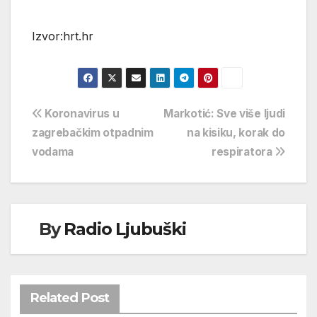
Izvor:hrt.hr
Navigacija
Koronavirus u
Markotić: Sve više ljudi
zagrebačkim otpadnim
na kisiku, korak do
objava
vodama
respiratora
By
Radio Ljubuški
Related Post