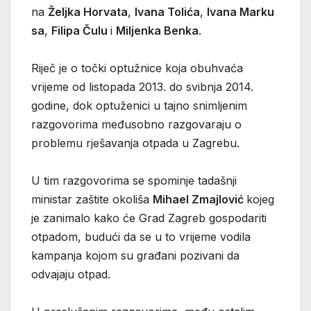
na
Željka Horvata
,
Ivana Tolića
,
Ivana Marku
sa
,
Filipa Čulu
i
Miljenka Benka
.
Riječ je o točki optužnice koja obuhvaća
vrijeme od listopada 2013. do svibnja 2014.
godine, dok optuženici u tajno snimljenim
razgovorima međusobno razgovaraju o
problemu rješavanja otpada u Zagrebu.
U tim razgovorima se spominje tadašnji
ministar zaštite okoliša
Mihael Zmajlović
kojeg
je zanimalo kako će Grad Zagreb gospodariti
otpadom, budući da se u to vrijeme vodila
kampanja kojom su građani pozivani da
odvajaju otpad.