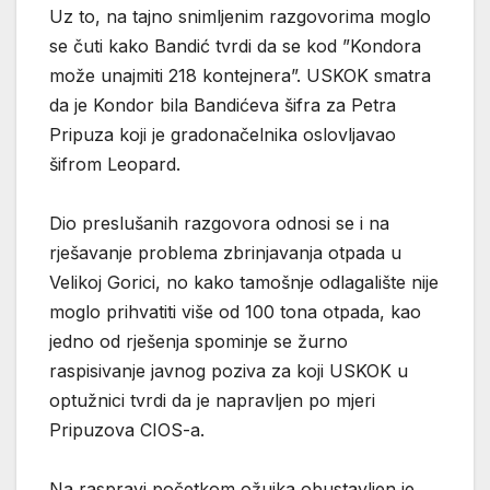
Uz to, na tajno snimljenim razgovorima moglo
se čuti kako Bandić tvrdi da se kod ”Kondora
može unajmiti 218 kontejnera”. USKOK smatra
da je Kondor bila Bandićeva šifra za Petra
Pripuza koji je gradonačelnika oslovljavao
šifrom Leopard.
Dio preslušanih razgovora odnosi se i na
rješavanje problema zbrinjavanja otpada u
Velikoj Gorici, no kako tamošnje odlagalište nije
moglo prihvatiti više od 100 tona otpada, kao
jedno od rješenja spominje se žurno
raspisivanje javnog poziva za koji USKOK u
optužnici tvrdi da je napravljen po mjeri
Pripuzova CIOS-a.
Na raspravi početkom ožujka obustavljen je