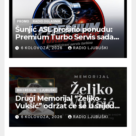
PROMO
RADIO OGLASNIK
Šunjić ASL proširio ponudu:
Premium Turbo Servis sada
na jednoj adresi u Ljubuškom
6 KOLOVOZA, 2026
RADIO LJUBUŠKI
BIH I REGIJA
LJUBUŠKI
Drugi Memorijal “Željko
Vukšić” održat će se u srijedu
12. kolovoza u Otoku
6 KOLOVOZA, 2026
RADIO LJUBUŠKI