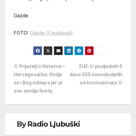
Gazde
FOTO:
Gazde (Facebook)
Navigacija
Prijatelji s Neretve –
ZHŽ: U posljednih 6
Hercegovačka: Ovdje
dana 555 novooboljelih
objava
se i Bog odmara jer je
od koronavirusa
ovo zemlja Sveta
By
Radio Ljubuški