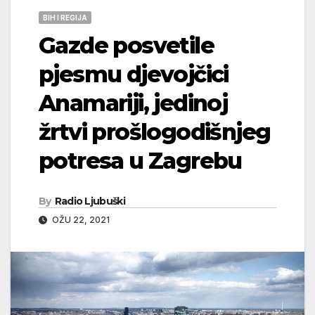
BIH I REGIJA
Gazde posvetile
pjesmu djevojčici
Anamariji, jedinoj
žrtvi prošlogodišnjeg
potresa u Zagrebu
By
Radio Ljubuški
OŽU 22, 2021