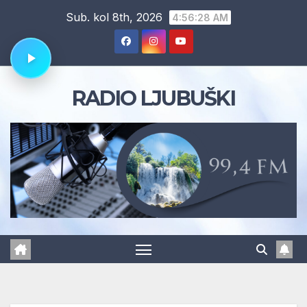
Skip
Sub. kol 8th, 2026
4:56:29 AM
to
content
RADIO LJUBUŠKI