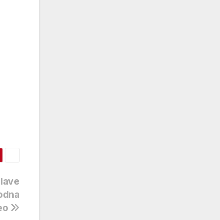
glave
odna
deo