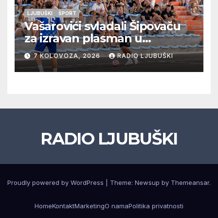
LJUBUŠKI
ŠPORT
Vašarovići svladali Šipovaču
za izravan plasman u
četvrtfinale, Grab izborio
7 KOLOVOZA, 2026
RADIO LJUBUŠKI
prolazak dalje, Klobuk ispao,
večeras počinje četvrtfinale
juniora
RADIO LJUBUŠKI
Proudly powered by WordPress
|
Theme: Newsup by
Themeansar
.
Home
Kontakt
Marketing
O nama
Politika privatnosti