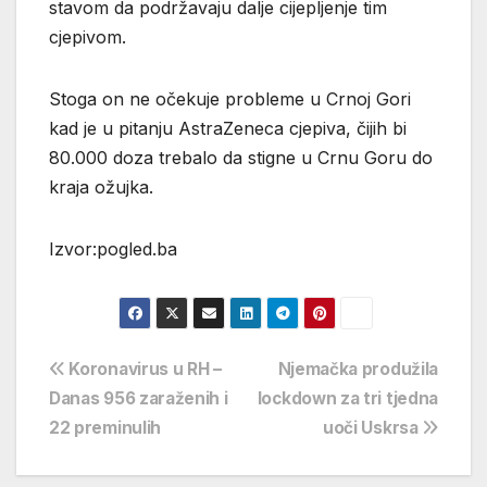
stavom da podržavaju dalje cijepljenje tim
cjepivom.
Stoga on ne očekuje probleme u Crnoj Gori
kad je u pitanju AstraZeneca cjepiva, čijih bi
80.000 doza trebalo da stigne u Crnu Goru do
kraja ožujka.
Izvor:pogled.ba
Navigacija
Koronavirus u RH –
Njemačka produžila
Danas 956 zaraženih i
lockdown za tri tjedna
objava
22 preminulih
uoči Uskrsa