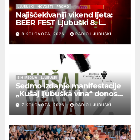
LJUBUŠKI
NOVOSTI
PROMO
Najiščekivaniji vikend ljeta:
BEER FEST Ljubuški 8. i
9.kolovoza
8 KOLOVOZA, 2026
RADIO LJUBUŠKI
BIH I REGIJA
LJUBUŠKI
Sedmo izdanje manifestacije
„Kušaj ljubuška vina“ donosi
vrhunska vina, gastronomiju i
7 KOLOVOZA, 2026
RADIO LJUBUŠKI
glazbu