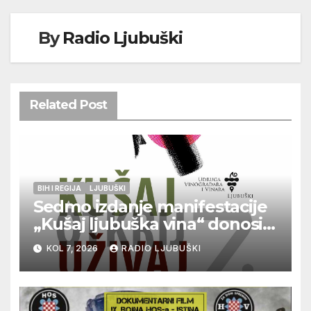
By
Radio Ljubuški
Related Post
BIH I REGIJA
LJUBUŠKI
Sedmo izdanje manifestacije
„Kušaj ljubuška vina“ donosi
vrhunska vina, gastronomiju i
KOL 7, 2026
RADIO LJUBUŠKI
glazbu