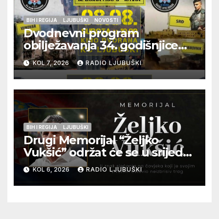
BIH I REGIJA
LJUBUŠKI
NOVOSTI
Dvodnevni program
obilježavanja 34. godišnjice
pogibije generala Blaža
KOL 7, 2026
RADIO LJUBUŠKI
Kraljevića i osmorice
pripadnika HOS-a
BIH I REGIJA
LJUBUŠKI
Drugi Memorijal “Željko
Vukšić” održat će se u srijedu
12. kolovoza u Otoku
KOL 6, 2026
RADIO LJUBUŠKI