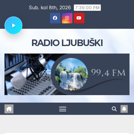
Skip
Sub. kol 8th, 2026
7:39:01 PM
to
content
RADIO LJUBUŠKI