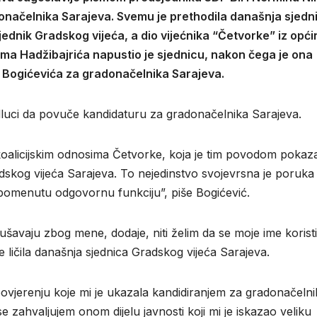
donačelnika Sarajeva. Svemu je prethodila današnja sjedn
jednik Gradskog vijeća, a dio vijećnika “Četvorke” iz opći
ima Hadžibajrića napustio je sjednicu, nakon čega je ona
 Bogićevića za gradonačelnika Sarajeva.
odluci da povuče kandidaturu za gradonačelnika Sarajeva.
koalicijskim odnosima Četvorke, koja je tim povodom pokaz
dskog vijeća Sarajeva. To nejedinstvo svojevrsna je poruka
pomenutu odgovornu funkciju”, piše Bogićević.
šavaju zbog mene, dodaje, niti želim da se moje ime koristi
je ličila današnja sjednica Gradskog vijeća Sarajeva.
povjerenju koje mi je ukazala kandidiranjem za gradonačelni
zahvaljujem onom dijelu javnosti koji mi je iskazao veliku