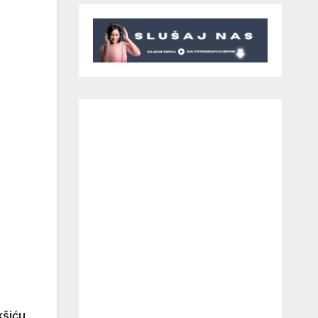
kšiću