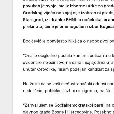
povukao je svoje ime iz izborne utrke za gra
Gradskog vijeća na kojoj nije izabran ni preds
Stari grad, iz stranke BHNL-a načelnika Ibrah
prekinuta, čime je onemogućen i izbor Bogića
Bogićević je obavijestio Nikšića o neopozivoj 
“Ona je očigledno postala kamen spoticanja u 
evidentno nejedinstvo na današnjoj sjednici Gra
unutar Četvorke, nisam poželjan kandidat za s
Ne želim da se vaši međustranačaki odnosi naru
nedoličnim političkim i izbornim igrama, na što 
“Zahvaljujem se Socijaldemokratskoj partiji na 
glavnog grada Bosne i Hercegovine. Posebno se 