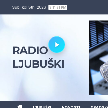
Skip
Sub. kol 8th, 2026
3:11:22 PM
to
content
RADIO
LJUBUŠKI
LJUBUŠKI
NOVOSTI
GRADSK