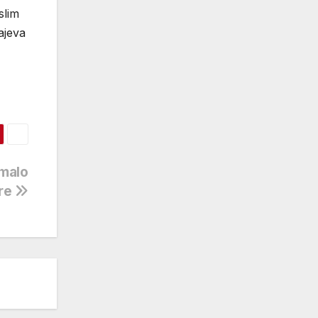
slim
ajeva
 malo
ere