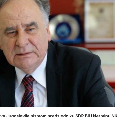
štva Jugoslavije pismom predsjedniku SDP BiH Nerminu Ni