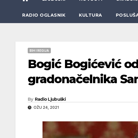
RADIO OGLASNIK
KULTURA
POSLUŠ
BIH I REGIJA
Bogić Bogićević od
gradonačelnika Sar
By
Radio Ljubuški
OŽU 24, 2021