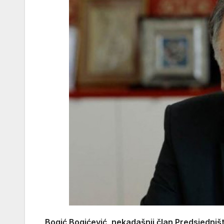
Bogić Bogićević, nekadašnji član Predsjedni