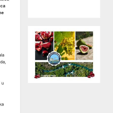
ica
ne
ala
 da,
 u
ka