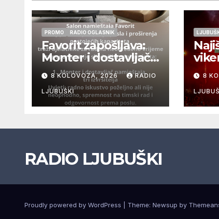
PROMO
RADIO OGLASNIK
LJUBUŠK
Favorit zapošljava:
Naji
Monter i dostavljač
vike
namještaja, tri
FEST
8 KOLOVOZA, 2026
RADIO
8 K
izvršitelja
9.ko
LJUBUŠKI
LJUBUŠ
RADIO LJUBUŠKI
Proudly powered by WordPress
|
Theme: Newsup by
Themean