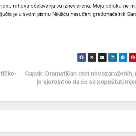
njom, njihova očekivanja su iznevjerena. Moju odluku ne mi
zaključio je u svom pismu Nikšiću nesuđeni gradonačelnik Sar
tičko-
Capak: Dramatičan rast novozaraženih,
je vjerojatno da će se popuštati mj