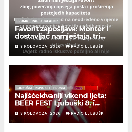
PROMO
RADIO OGLASNIK
Favorit zapošljava: Monter i
dostavljač namještaja, tri
izvršitelja
8 KOLOVOZA, 2026
RADIO LJUBUŠKI
LJUBUŠKI
NOVOSTI
PROMO
Najiščekivaniji vikend ljeta:
BEER FEST Ljubuški 8. i
9.kolovoza
8 KOLOVOZA, 2026
RADIO LJUBUŠKI