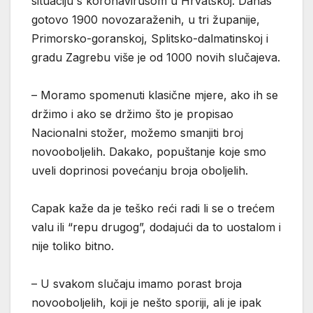
situaciju s koronavirusom u Hrvatskoj. Danas
gotovo 1900 novozaraženih, u tri županije,
Primorsko-goranskoj, Splitsko-dalmatinskoj i
gradu Zagrebu više je od 1000 novih slučajeva.
– Moramo spomenuti klasične mjere, ako ih se
držimo i ako se držimo što je propisao
Nacionalni stožer, možemo smanjiti broj
novooboljelih. Dakako, popuštanje koje smo
uveli doprinosi povećanju broja oboljelih.
Capak kaže da je teško reći radi li se o trećem
valu ili “repu drugog”, dodajući da to uostalom i
nije toliko bitno.
– U svakom slučaju imamo porast broja
novooboljelih, koji je nešto sporiji, ali je ipak