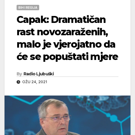
BIH I REGIJA
Capak: Dramatičan
rast novozaraženih,
malo je vjerojatno da
će se popuštati mjere
By
Radio Ljubuški
OŽU 24, 2021