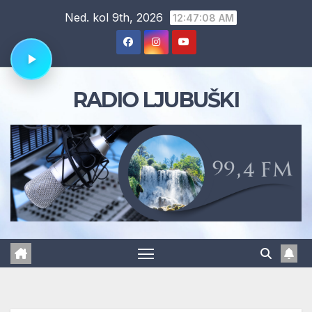
Skip
Ned. kol 9th, 2026
12:47:09 AM
to
content
RADIO LJUBUŠKI