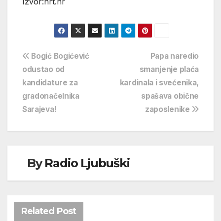
Izvor:hrt.hr
Navigacija
Bogić Bogićević
Papa naredio
odustao od
smanjenje plaća
objava
kandidature za
kardinala i svećenika,
gradonačelnika
spašava obične
Sarajeva!
zaposlenike
By
Radio Ljubuški
Related Post