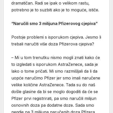
dramatičan. Radi se ipak o velikom rastu,
potrebno je to suzbiti ako je to moguće, ističe.
“Naručili smo 3 milijuna Pfizerovog cjepiva”
Postoje problemi s isporukom cjepiva. Jesmo li
trebali naručiti više doza Pfizerova cjepiva?
– Mi u tom trenutku nismo mogli znati kako će
to izgledati s isporukom AstraZenece, sada je
lako o tome pričati. Mi smo razmišljali da li da
uopće naručimo Pfizer jer smo imali naručene
velike količine AstraZenece. Tada su do naš
došle glasine da bi se moglo dogoditi da će se
Pfizer prvi registrirati, pa smo naručili milijun
osnovnih doza pa dodatne doze. Sada smo
negdje na 3 milijuna naručenih doza Pfizera,