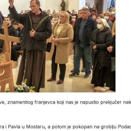
ve, znamenitog franjevca koji nas je napustio prekjučer na
etra i Pavla u Mostaru, a potom je pokopan na groblju Poda