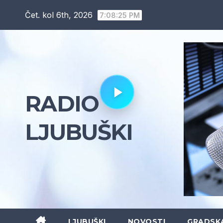
Skip
Čet. kol 6th, 2026
7:08:26 PM
to
content
RADIO
LJUBUŠKI
LJUBUŠKI
NOVOSTI
GRADSK