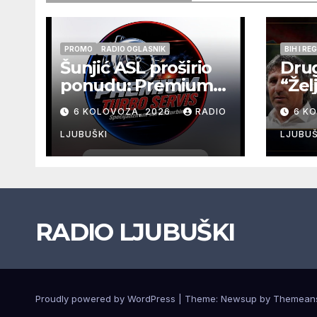
PROMO
RADIO OGLASNIK
BIH I RE
Šunjić ASL proširio
Drug
ponudu: Premium
“Žel
Turbo Servis sada
održ
6 KOLOVOZA, 2026
RADIO
6 K
na jednoj adresi u
srij
Ljubuškom
u O
LJUBUŠKI
LJUBUŠ
RADIO LJUBUŠKI
Proudly powered by WordPress
|
Theme: Newsup by
Themean