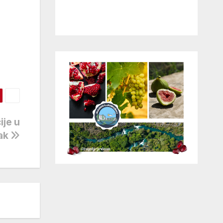
ije u
tak