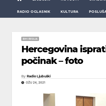
RADIO OGLASNIK
KULTURA
POSLUŠ
BIH I REGIJA
Hercegovina isprati
počinak – foto
By
Radio Ljubuški
OŽU 24, 2021