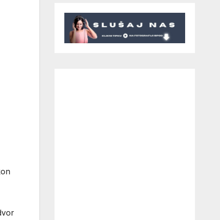
kon
dvor