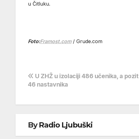
u Čitluku.
Foto:
Framost.com
/ Grude.com
Navigacija
U ZHŽ u izolaciji 486 učenika, a pozi
46 nastavnika
objava
By
Radio Ljubuški