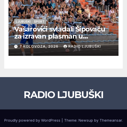
LJUBUŠKI
ŠPORT
Vašarovići svladali Šipovaču
za izravan plasman u
četvrtfinale, Grab izborio
7 KOLOVOZA, 2026
RADIO LJUBUŠKI
prolazak dalje, Klobuk ispao,
večeras počinje četvrtfinale
juniora
RADIO LJUBUŠKI
Proudly powered by WordPress
|
Theme: Newsup by
Themeansar
.