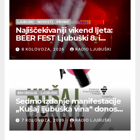
LJUBUŠKI
NOVOSTI
PROMO
Najiščekivaniji vikend ljeta:
BEER FEST Ljubuški 8. i
9.kolovoza
8 KOLOVOZA, 2026
RADIO LJUBUŠKI
BIH I REGIJA
LJUBUŠKI
Sedmo izdanje manifestacije
„Kušaj ljubuška vina“ donosi
vrhunska vina, gastronomiju i
7 KOLOVOZA, 2026
RADIO LJUBUŠKI
glazbu