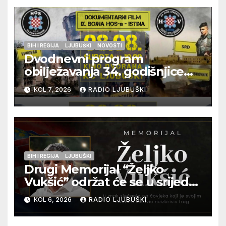
BIH I REGIJA
LJUBUŠKI
NOVOSTI
Dvodnevni program
obilježavanja 34. godišnjice
pogibije generala Blaža
KOL 7, 2026
RADIO LJUBUŠKI
Kraljevića i osmorice
pripadnika HOS-a
BIH I REGIJA
LJUBUŠKI
Drugi Memorijal “Željko
Vukšić” održat će se u srijedu
12. kolovoza u Otoku
KOL 6, 2026
RADIO LJUBUŠKI