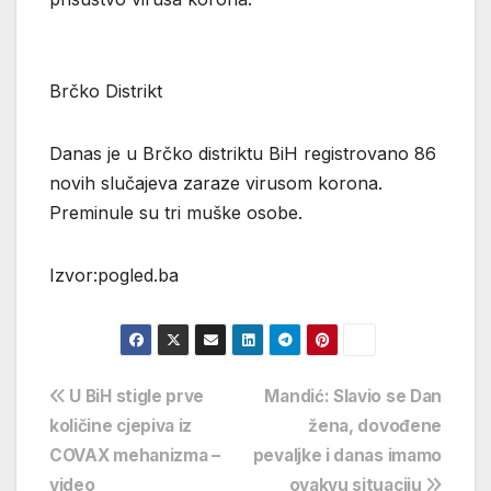
Brčko Distrikt
Danas je u Brčko distriktu BiH registrovano 86
novih slučajeva zaraze virusom korona.
Preminule su tri muške osobe.
Izvor:pogled.ba
Navigacija
U BiH stigle prve
Mandić: Slavio se Dan
količine cjepiva iz
žena, dovođene
objava
COVAX mehanizma –
pevaljke i danas imamo
video
ovakvu situaciju