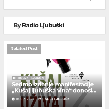
By
Radio Ljubuški
Related Post
BIH I REGIJA
LJUBUŠKI
Sedmo izdanje manifestacije
„Kušaj ljubuška vina“ donosi
vrhunska vina, gastronomiju i
KOL 7, 2026
RADIO LJUBUŠKI
glazbu