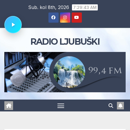
Skip
Sub. kol 8th, 2026
7:29:43 AM
to
content
RADIO LJUBUŠKI