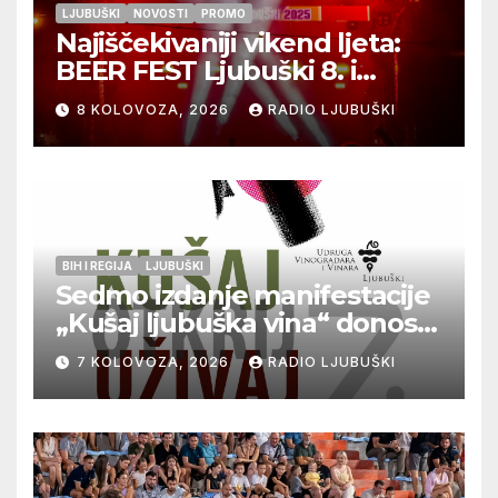
LJUBUŠKI
NOVOSTI
PROMO
Najiščekivaniji vikend ljeta:
BEER FEST Ljubuški 8. i
9.kolovoza
8 KOLOVOZA, 2026
RADIO LJUBUŠKI
BIH I REGIJA
LJUBUŠKI
Sedmo izdanje manifestacije
„Kušaj ljubuška vina“ donosi
vrhunska vina, gastronomiju i
7 KOLOVOZA, 2026
RADIO LJUBUŠKI
glazbu