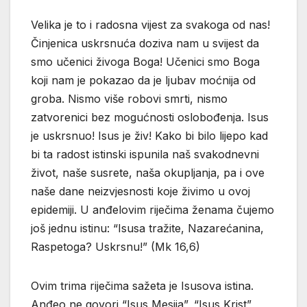
Velika je to i radosna vijest za svakoga od nas!
Činjenica uskrsnuća doziva nam u svijest da
smo učenici živoga Boga! Učenici smo Boga
koji nam je pokazao da je ljubav moćnija od
groba. Nismo više robovi smrti, nismo
zatvorenici bez mogućnosti oslobođenja. Isus
je uskrsnuo! Isus je živ! Kako bi bilo lijepo kad
bi ta radost istinski ispunila naš svakodnevni
život, naše susrete, naša okupljanja, pa i ove
naše dane neizvjesnosti koje živimo u ovoj
epidemiji. U anđelovim riječima ženama čujemo
još jednu istinu: “Isusa tražite, Nazarećanina,
Raspetoga? Uskrsnu!” (Mk 16,6)
Ovim trima riječima sažeta je Isusova istina.
Anđeo ne govori “Isus Mesija”, “Isus Krist”,