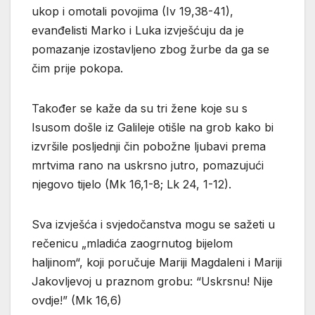
ukop i omotali povojima (Iv 19,38-41),
evanđelisti Marko i Luka izvješćuju da je
pomazanje izostavljeno zbog žurbe da ga se
čim prije pokopa.
Također se kaže da su tri žene koje su s
Isusom došle iz Galileje otišle na grob kako bi
izvršile posljednji čin pobožne ljubavi prema
mrtvima rano na uskrsno jutro, pomazujući
njegovo tijelo (Mk 16,1-8; Lk 24, 1-12).
Sva izvješća i svjedočanstva mogu se sažeti u
rečenicu „mladića zaogrnutog bijelom
haljinom“, koji poručuje Mariji Magdaleni i Mariji
Jakovljevoj u praznom grobu: “Uskrsnu! Nije
ovdje!” (Mk 16,6)