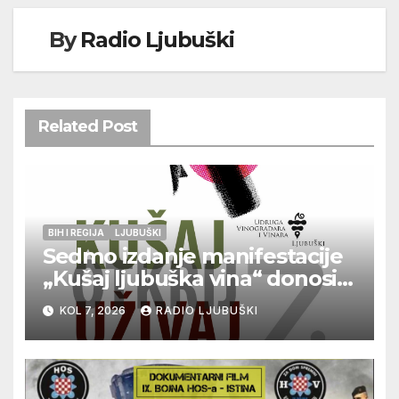
By
Radio Ljubuški
Related Post
BIH I REGIJA
LJUBUŠKI
Sedmo izdanje manifestacije
„Kušaj ljubuška vina“ donosi
vrhunska vina, gastronomiju i
KOL 7, 2026
RADIO LJUBUŠKI
glazbu