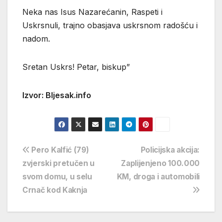
Neka nas Isus Nazarećanin, Raspeti i
Uskrsnuli, trajno obasjava uskrsnom radošću i
nadom.
Sretan Uskrs! Petar, biskup”
Izvor: Bljesak.info
Navigacija
Pero Kalfić (79)
Policijska akcija:
zvjerski pretučen u
Zaplijenjeno 100.000
objava
svom domu, u selu
KM, droga i automobili
Crnač kod Kaknja