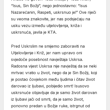
“Isus, Sin Božji”, nego jednostavno: “Isus
Nazarećanin, Raspeti, uskrsnuo je!” Ove riječi
su veoma znakovite, jer nas podsjećaju na
usku vezu između utjelovljenja, križa i
uskrsnuća, javila je KTA.
Pred Uskrslim ne smijemo zaboraviti na
Utjelovljenje i Križ, jer nam upravo oni
svjedoče posebnost navještaja Uskrsa.
Radosna vijest Uskrsa nije navještaj da se neki
mrtvac vratio u život, nego da je Sin Božji, koji
je postao čovjekom među ljudima i čitav život
darovao iz ljubavi, pobijedio smrt! Isusovo
uskrsnuće objavljuje da je samo život darovan
iz ljubavi jači od smrti, da je samo život,
ponovno predan u Božje ruke, istrgnut od