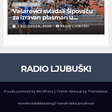
LJUBUŠKI
ŠPORT
Vašarovići svladali Šipovaču
za izravan plasman u
četvrtfinale, Grab izborio
7 KOLOVOZA, 2026
RADIO LJUBUŠKI
prolazak dalje, Klobuk ispao,
večeras počinje četvrtfinale
juniora
RADIO LJUBUŠKI
Proudly powered by WordPress
|
Theme: Newsup by
Themeansar
.
Home
Kontakt
Marketing
O nama
Politika privatnosti