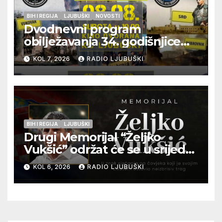
BIH I REGIJA
LJUBUŠKI
NOVOSTI
Dvodnevni program
obilježavanja 34. godišnjice
pogibije generala Blaža
KOL 7, 2026
RADIO LJUBUŠKI
Kraljevića i osmorice
pripadnika HOS-a
BIH I REGIJA
LJUBUŠKI
Drugi Memorijal “Željko
Vukšić” održat će se u srijedu
12. kolovoza u Otoku
KOL 6, 2026
RADIO LJUBUŠKI