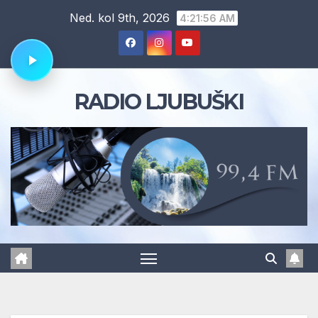
Skip
Ned. kol 9th, 2026
4:21:56 AM
to
content
RADIO LJUBUŠKI