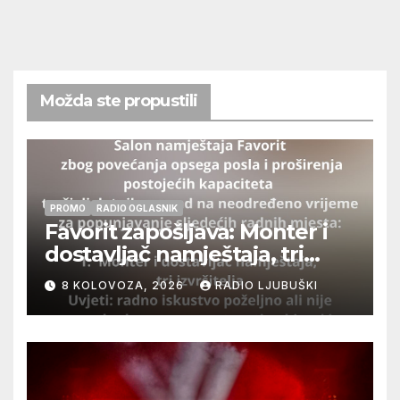
Možda ste propustili
PROMO
RADIO OGLASNIK
Favorit zapošljava: Monter i
dostavljač namještaja, tri
izvršitelja
8 KOLOVOZA, 2026
RADIO LJUBUŠKI