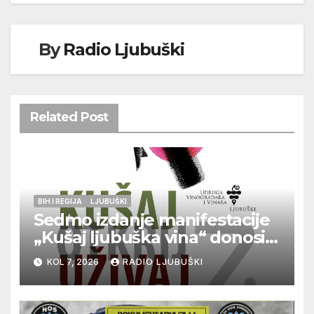
By
Radio Ljubuški
Related Post
BIH I REGIJA
LJUBUŠKI
Sedmo izdanje manifestacije
„Kušaj ljubuška vina“ donosi
vrhunska vina, gastronomiju i
KOL 7, 2026
RADIO LJUBUŠKI
glazbu