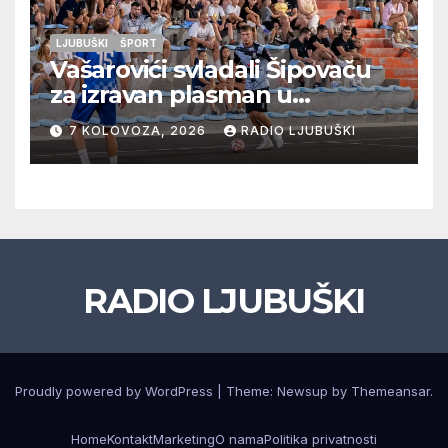
LJUBUŠKI
ŠPORT
Vašarovići svladali Šipovaču
za izravan plasman u
četvrtfinale, Grab izborio
7 KOLOVOZA, 2026
RADIO LJUBUŠKI
prolazak dalje, Klobuk ispao,
večeras počinje četvrtfinale
juniora
RADIO LJUBUŠKI
Proudly powered by WordPress
|
Theme: Newsup by
Themeansar
.
Home
Kontakt
Marketing
O nama
Politika privatnosti