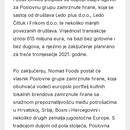
za Poslovnu grupu zamrznute hrane, koja se
sastoji od društava Ledo plus d.o.o., Ledo
Čitluk i Frikom d.o.o. te nekoliko manjih
povezanih društava. Vrijednost transakcije
iznosi 615 milijuna eura, na bazi bez gotovine i
bez dugova, a njezino je zaključenje planirano
za treće tromjesečje 2021. godine.
Po zaključenju, Nomad Foods postat će
vlasnik Poslovne grupe zamrznute hrane, koja
obuhvaća vodeći europski portfelj kultnih
lokalnih brendova zamrznute hrane sa
snažnom prepoznatljivošću među potrošačima
u Hrvatskoj, Srbiji, Bosni i Hercegovini i
nekoliko drugih zemalja jugoistočne Europe. S
tradicijom duljom od pola stoljeća, Poslovna