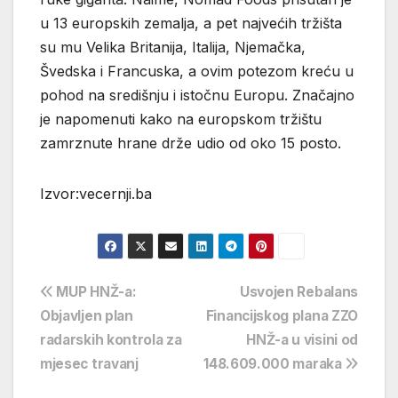
u 13 europskih zemalja, a pet najvećih tržišta
su mu Velika Britanija, Italija, Njemačka,
Švedska i Francuska, a ovim potezom kreću u
pohod na središnju i istočnu Europu. Značajno
je napomenuti kako na europskom tržištu
zamrznute hrane drže udio od oko 15 posto.
Izvor:vecernji.ba
Navigacija
MUP HNŽ-a:
Usvojen Rebalans
Objavljen plan
Financijskog plana ZZO
objava
radarskih kontrola za
HNŽ-a u visini od
mjesec travanj
148.609.000 maraka