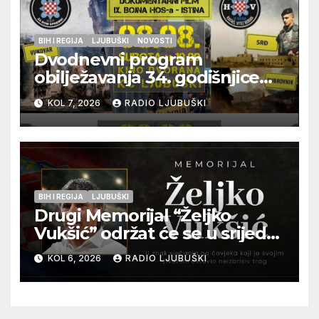
BIH I REGIJA
LJUBUŠKI
NOVOSTI
Dvodnevni program
obilježavanja 34. godišnjice
pogibije generala Blaža
KOL 7, 2026
RADIO LJUBUŠKI
Kraljevića i osmorice
pripadnika HOS-a
BIH I REGIJA
LJUBUŠKI
Drugi Memorijal “Željko
Vukšić” održat će se u srijedu
12. kolovoza u Otoku
KOL 6, 2026
RADIO LJUBUŠKI