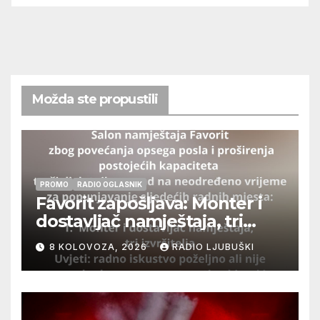
Možda ste propustili
PROMO
RADIO OGLASNIK
Favorit zapošljava: Monter i
dostavljač namještaja, tri
izvršitelja
8 KOLOVOZA, 2026
RADIO LJUBUŠKI