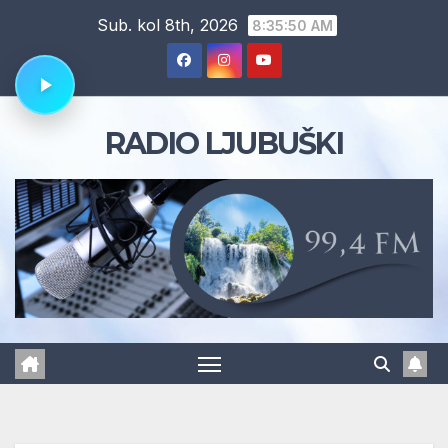
Skip
Sub. kol 8th, 2026
8:35:51 AM
to
content
RADIO LJUBUŠKI