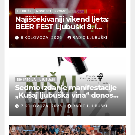
LJUBUŠKI
NOVOSTI
PROMO
Najiščekivaniji vikend ljeta:
BEER FEST Ljubuški 8. i
9.kolovoza
8 KOLOVOZA, 2026
RADIO LJUBUŠKI
BIH I REGIJA
LJUBUŠKI
Sedmo izdanje manifestacije
„Kušaj ljubuška vina“ donosi
vrhunska vina, gastronomiju i
7 KOLOVOZA, 2026
RADIO LJUBUŠKI
glazbu