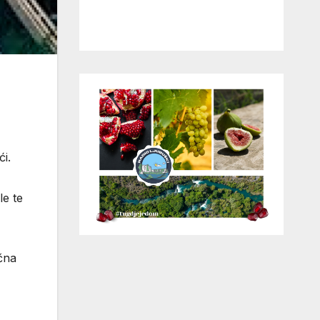
i.
le te
čna