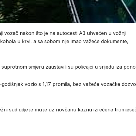
nji vozač nakon što je na autocesti A3 uhvaćen u vožnji
lkohola u krvi, a sa sobom nije imao važeće dokumente,
uprotnom smjeru zaustavili su policajci u srijedu iza ponoć
 82-godišnjak vozio s 1,17 promila, bez važeće vozačke dozvo
ežni sud gdje je mu je uz novčanu kaznu izrečena tromjese