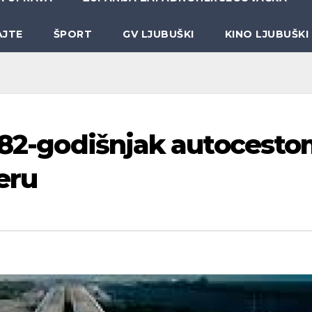
AJTE
ŠPORT
GV LJUBUŠKI
KINO LJUBUŠKI
e 82-godišnjak autocest
eru