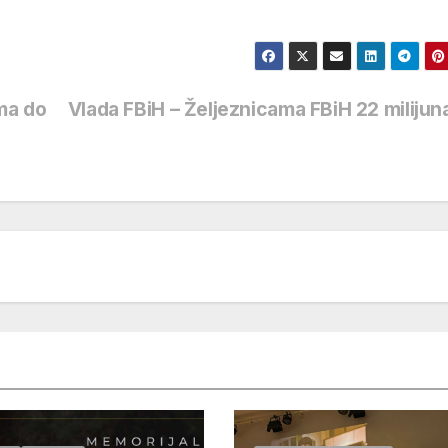
ma do
Vlada FBiH – Željeznicama FBiH 22 miliju