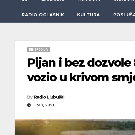
RADIO OGLASNIK
KULTURA
POSLUŠ
BIH I REGIJA
Pijan i bez dozvol
vozio u krivom smj
By
Radio Ljubuški
TRA 1, 2021