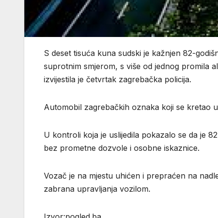
S deset tisuća kuna sudski je kažnjen 82-godiš
suprotnim smjerom, s više od jednog promila a
izvijestila je četvrtak zagrebačka policija.
Automobil zagrebačkih oznaka koji se kretao u s
U kontroli koja je uslijedila pokazalo se da je
bez prometne dozvole i osobne iskaznice.
Vozač je na mjestu uhićen i prepraćen na nadl
zabrana upravljanja vozilom.
Izvor:pogled.ba