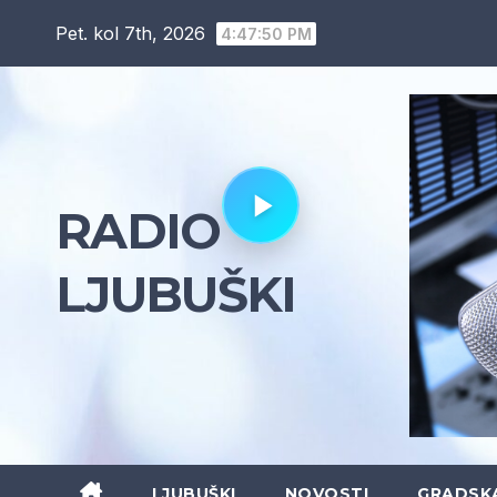
Skip
Pet. kol 7th, 2026
4:47:51 PM
to
content
RADIO
LJUBUŠKI
LJUBUŠKI
NOVOSTI
GRADSK