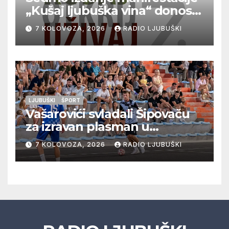
„Kušaj ljubuška vina“ donosi
vrhunska vina, gastronomiju i
7 KOLOVOZA, 2026
RADIO LJUBUŠKI
glazbu
LJUBUŠKI
ŠPORT
Vašarovići svladali Šipovaču
za izravan plasman u
četvrtfinale, Grab izborio
7 KOLOVOZA, 2026
RADIO LJUBUŠKI
prolazak dalje, Klobuk ispao,
večeras počinje četvrtfinale
juniora