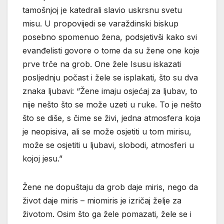
tamošnjoj je katedrali slavio uskrsnu svetu
misu. U propovijedi se varaždinski biskup
posebno spomenuo žena, podsjetivši kako svi
evanđelisti govore o tome da su žene one koje
prve trče na grob. One žele Isusu iskazati
posljednju počast i žele se isplakati, što su dva
znaka ljubavi: “Žene imaju osjećaj za ljubav, to
nije nešto što se može uzeti u ruke. To je nešto
što se diše, s čime se živi, jedna atmosfera koja
je neopisiva, ali se može osjetiti u tom mirisu,
može se osjetiti u ljubavi, slobodi, atmosferi u
kojoj jesu.”
Žene ne dopuštaju da grob daje miris, nego da
život daje miris – miomiris je izričaj želje za
životom. Osim što ga žele pomazati, žele se i