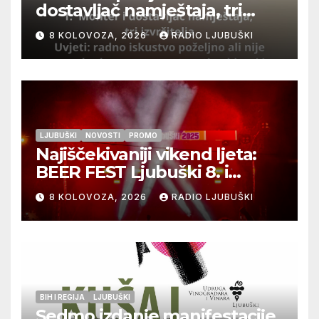
dostavljač namještaja, tri
izvršitelja
8 KOLOVOZA, 2026
RADIO LJUBUŠKI
LJUBUŠKI
NOVOSTI
PROMO
Najiščekivaniji vikend ljeta:
BEER FEST Ljubuški 8. i
9.kolovoza
8 KOLOVOZA, 2026
RADIO LJUBUŠKI
BIH I REGIJA
LJUBUŠKI
Sedmo izdanje manifestacije