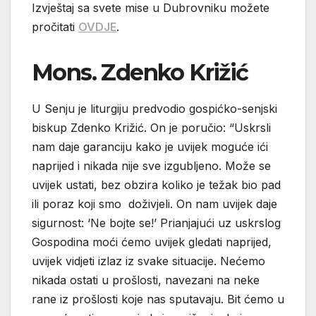
Izvještaj sa svete mise u Dubrovniku možete
pročitati
OVDJE
.
Mons. Zdenko Križić
U Senju je liturgiju predvodio gospićko-senjski
biskup Zdenko Križić. On je poručio: “Uskrsli
nam daje garanciju kako je uvijek moguće ići
naprijed i nikada nije sve izgubljeno. Može se
uvijek ustati, bez obzira koliko je težak bio pad
ili poraz koji smo doživjeli. On nam uvijek daje
sigurnost: ‘Ne bojte se!’ Prianjajući uz uskrslog
Gospodina moći ćemo uvijek gledati naprijed,
uvijek vidjeti izlaz iz svake situacije. Nećemo
nikada ostati u prošlosti, navezani na neke
rane iz prošlosti koje nas sputavaju. Bit ćemo u