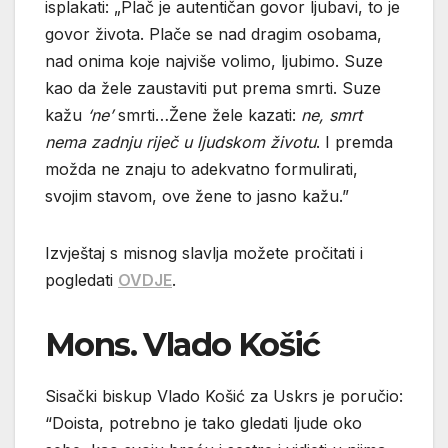
isplakati: „Plač je autentičan govor ljubavi, to je
govor života. Plače se nad dragim osobama,
nad onima koje najviše volimo, ljubimo. Suze
kao da žele zaustaviti put prema smrti. Suze
kažu
‘ne’
smrti…Žene žele kazati:
ne, smrt
nema zadnju riječ u ljudskom životu
. I premda
možda ne znaju to adekvatno formulirati,
svojim stavom, ove žene to jasno kažu.”
Izvještaj s misnog slavlja možete pročitati i
pogledati
OVDJE
.
Mons. Vlado Košić
Sisački biskup Vlado Košić za Uskrs je poručio:
“Doista, potrebno je tako gledati ljude oko