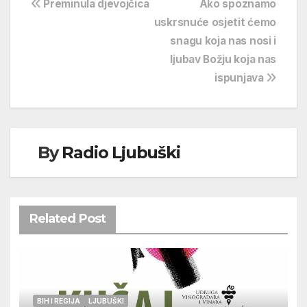
Navigacija
Preminula djevojčica
Ako spoznamo
uskrsnuće osjetit ćemo
objava
snagu koja nas nosi i
ljubav Božju koja nas
ispunjava
By
Radio Ljubuški
Related Post
BIH I REGIJA
LJUBUŠKI