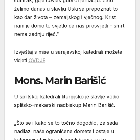
sumrak, gdje čovjek gubi orijentaciju. Zato
želimo danas u slavlju Uskrsa prepoznati to
kao dar života – zemaljskog i vječnog. Krist
nam je donio to svjetlo da nas prosvijetli – smrt
nema zadnju riječ.”
Izvještaj s mise u sarajevskoj katedrali možete
vidjeti
OVDJE
.
Mons. Marin Barišić
U splitskoj katedrali liturgijsko je slavlje vodio
splitsko-makarski nadbiskup Marin Barišić.
„Što se i kako se to točno dogodilo, za sada
nadilazi naše ograničene domete i ostaje u
kategoriji otajstva, ali mogli bismo za to