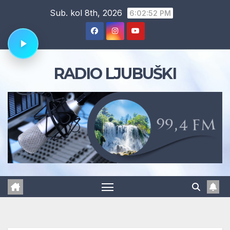
Skip
Sub. kol 8th, 2026
6:02:53 PM
to
content
RADIO LJUBUŠKI