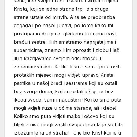
sebe, kao svoju braću i sestre i vidjeti u njima
Krista, koji se jedne strane trpi, a s druge
strane ustaje od mrtvih. A ta se preobrazba
događa i po našoj ljubavi, po tome kako mi
pristupamo drugima, gledamo li u njima našu
braću i sestre, ili ih smatramo neprijateljima i
suparnicima, znamo li im oprostiti i zlobu i laž,
ili ih kažnjavamo svojom odsutnošću i
zanemarivanjem. Koliko li smo samo puta ovih
proteklih mjeseci mogli vidjeti upravo Krista
patnika u našoj braći i sestrama koji su ostali
bez svoga doma, koji su ostali još gore bez
ikoga svoga, sami i napušteni! Koliko smo puta
mogli vidjeti suze u očima staraca, ali i djece!
Koliko smo puta vidjeti majke i očeve koji su
htjeli a nisu mogli zaštiti svoju djecu koja su bila
izbezumljena od straha! To je bio Krist koji je u