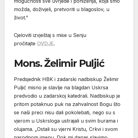
mogućnosti sve uvrjede i poniženja, koja smo
možda, doživjeli, pretvoriti u blagoslov, u
život.”
Cjeloviti izvještaj s mise u Senju
pročitajte
OVDJE
.
Mons. Želimir Puljić
Predsjednik HBK i zadarski nadbiskup Želimir
Puljić misno je slavlje na blagdan Uskrsa
predvodio u zadarskoj katedrali. Nadbiskup je
pritom potaknuo puk na zahvalnost Bogu što
se naši preci nisu dali pokolebati, nego su s
vjerom u Uskrsloga ustrajali u svim burama i
olujama. „Ostali su vjerni Kristu, Crkvi i svom
narodnom imenu. Dok mi danas slavimo