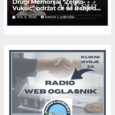
Drugi Memorijal “Željko
Vukšić” održat će se u srijedu
12. kolovoza u Otoku
KOL 6, 2026
RADIO LJUBUŠKI