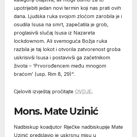
upotrijebiti jedan novi termin koji nas prati ovih
dana. Ljudska ruka svojom zloćom zarobila je i
osudila Isusa na smrt, zapečatila je grob,
proglasivši slučaj Isusa iz Nazareta
lockdownom. Ali svemoguća Božja ruka
razbila je taj lokot i otvorila zatvorenost groba
uskrisivši Isusa i postavivši ga začetnikom
života – ‘Prvorođencem među mnogom
braćom’ (usp. Rim 8, 29)“.
Cjeloviti izvještaj pročitajte
OVDJE
.
Mons. Mate Uzinić
Nadbiskup koadjutor Riječke nadbiskupije Mate
Uzinić predslavio je uskrsnu misu u