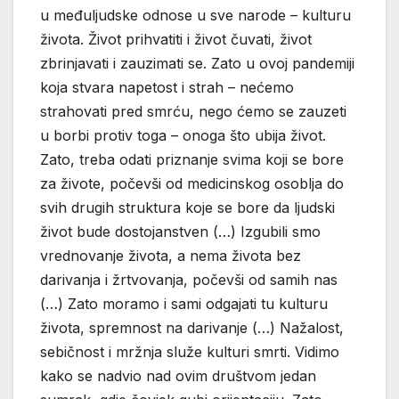
u međuljudske odnose u sve narode – kulturu
života. Život prihvatiti i život čuvati, život
zbrinjavati i zauzimati se. Zato u ovoj pandemiji
koja stvara napetost i strah – nećemo
strahovati pred smrću, nego ćemo se zauzeti
u borbi protiv toga – onoga što ubija život.
Zato, treba odati priznanje svima koji se bore
za živote, počevši od medicinskog osoblja do
svih drugih struktura koje se bore da ljudski
život bude dostojanstven (…) Izgubili smo
vrednovanje života, a nema života bez
darivanja i žrtvovanja, počevši od samih nas
(…) Zato moramo i sami odgajati tu kulturu
života, spremnost na darivanje (…) Nažalost,
sebičnost i mržnja služe kulturi smrti. Vidimo
kako se nadvio nad ovim društvom jedan