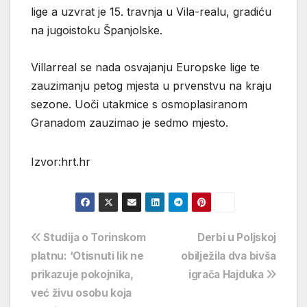
lige a uzvrat je 15. travnja u Vila-realu, gradiću
na jugoistoku Španjolske.
Villarreal se nada osvajanju Europske lige te
zauzimanju petog mjesta u prvenstvu na kraju
sezone. Uoči utakmice s osmoplasiranom
Granadom zauzimao je sedmo mjesto.
Izvor:hrt.hr
Navigacija
Studija o Torinskom
Derbi u Poljskoj
platnu: ‘Otisnuti lik ne
obilježila dva bivša
objava
prikazuje pokojnika,
igrača Hajduka
već živu osobu koja