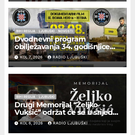
BIH I REGIJA
LJUBUŠKI
NOVOSTI
Dvodnevni program
obilježavanja 34. godišnjice
pogibije generala Blaža
KOL 7, 2026
RADIO LJUBUŠKI
Kraljevića i osmorice
pripadnika HOS-a
BIH I REGIJA
LJUBUŠKI
Drugi Memorijal “Željko
Vukšić” održat će se u srijedu
12. kolovoza u Otoku
KOL 6, 2026
RADIO LJUBUŠKI