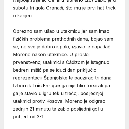
Najbolji strijelac
Gerard Moreno
(28) zabio je u
subotu tri gola Granadi, što mu je prvi hat-trick
u karijeri.
Oprezno sam ušao u utakmicu jer sam imao
fizičkih problema prethodnih dana, bojao sam
se, no sve je dobro ispalo, izjavio je napadač
Moreno nakon utakmice. U prošloj
prvenstvenoj utakmici s Cádizom je istegnuo
bedreni mišić pa se idući dan priključio
reprezentaciji Španjolske te pauzirao tri dana.
Izbornik
Luis Enrique
ga nije htio forsirati pa
ga je stavio u igru tek u trećoj, posljednjoj
utakmici protiv Kosova. Moreno je odigrao
zadnjih 21 minutu te zabio posljednji gol u
pobjedi od 3-1.