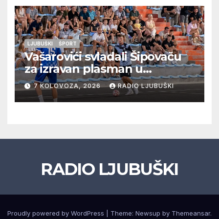
LJUBUŠKI
ŠPORT
Vašarovići svladali Šipovaču
za izravan plasman u
četvrtfinale, Grab izborio
7 KOLOVOZA, 2026
RADIO LJUBUŠKI
prolazak dalje, Klobuk ispao,
večeras počinje četvrtfinale
juniora
RADIO LJUBUŠKI
Proudly powered by WordPress
|
Theme: Newsup by
Themeansar
.