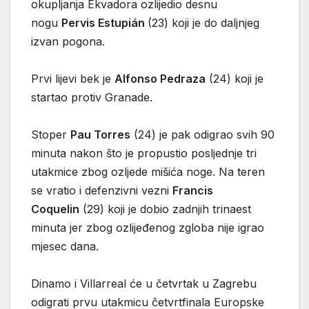
okupljanja Ekvadora ozlijedio desnu
nogu
Pervis Estupián
(23) koji je do daljnjeg
izvan pogona.
Prvi lijevi bek je
Alfonso Pedraza
(24) koji je
startao protiv Granade.
Stoper
Pau Torres
(24) je pak odigrao svih 90
minuta nakon što je propustio posljednje tri
utakmice zbog ozljede mišića noge. Na teren
se vratio i defenzivni vezni
Francis
Coquelin
(29) koji je dobio zadnjih trinaest
minuta jer zbog ozlijeđenog zgloba nije igrao
mjesec dana.
Dinamo i Villarreal će u četvrtak u Zagrebu
odigrati prvu utakmicu četvrtfinala Europske