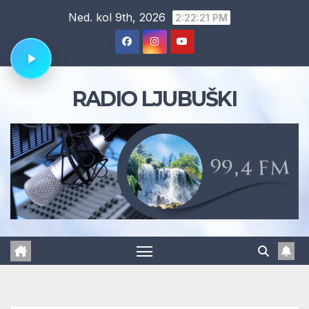
Skip
Ned. kol 9th, 2026
2:22:22 PM
to
content
RADIO LJUBUŠKI