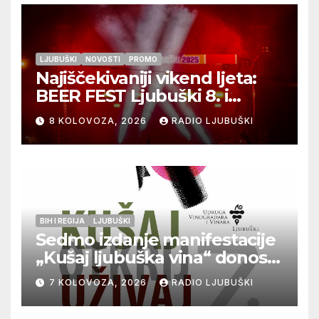
LJUBUŠKI
NOVOSTI
PROMO
Najiščekivaniji vikend ljeta:
BEER FEST Ljubuški 8. i
9.kolovoza
8 KOLOVOZA, 2026
RADIO LJUBUŠKI
BIH I REGIJA
LJUBUŠKI
Sedmo izdanje manifestacije
„Kušaj ljubuška vina“ donosi
vrhunska vina, gastronomiju i
7 KOLOVOZA, 2026
RADIO LJUBUŠKI
glazbu