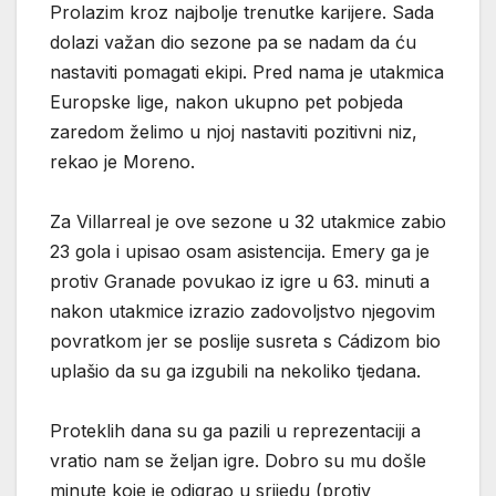
Prolazim kroz najbolje trenutke karijere. Sada
dolazi važan dio sezone pa se nadam da ću
nastaviti pomagati ekipi. Pred nama je utakmica
Europske lige, nakon ukupno pet pobjeda
zaredom želimo u njoj nastaviti pozitivni niz,
rekao je Moreno.
Za Villarreal je ove sezone u 32 utakmice zabio
23 gola i upisao osam asistencija. Emery ga je
protiv Granade povukao iz igre u 63. minuti a
nakon utakmice izrazio zadovoljstvo njegovim
povratkom jer se poslije susreta s Cádizom bio
uplašio da su ga izgubili na nekoliko tjedana.
Proteklih dana su ga pazili u reprezentaciji a
vratio nam se željan igre. Dobro su mu došle
minute koje je odigrao u srijedu (protiv