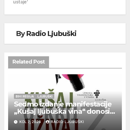
ustaje’
By
Radio Ljubuški
Related Post
BIH I REGIJA
LJUBUŠKI
Sedmo izdanje manifestacije
„Kušaj ljubuška vina“ donosi
vrhunska vina, gastronomiju i
KOL 7, 2026
RADIO LJUBUŠKI
glazbu