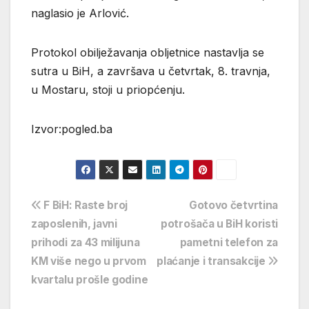
naglasio je Arlović.
Protokol obilježavanja obljetnice nastavlja se
sutra u BiH, a završava u četvrtak, 8. travnja,
u Mostaru, stoji u priopćenju.
Izvor:pogled.ba
Navigacija
F BiH: Raste broj
Gotovo četvrtina
zaposlenih, javni
potrošača u BiH koristi
objava
prihodi za 43 milijuna
pametni telefon za
KM više nego u prvom
plaćanje i transakcije
kvartalu prošle godine