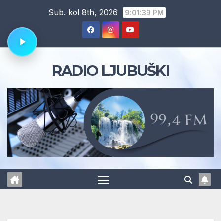
Skip
Sub. kol 8th, 2026
9:01:40 PM
to
content
RADIO LJUBUŠKI