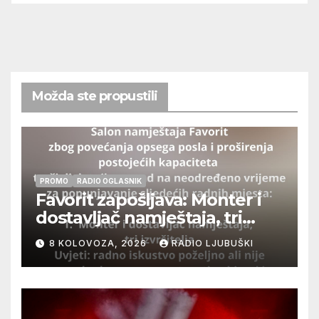
Možda ste propustili
PROMO
RADIO OGLASNIK
Favorit zapošljava: Monter i
dostavljač namještaja, tri
izvršitelja
8 KOLOVOZA, 2026
RADIO LJUBUŠKI