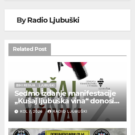
By
Radio Ljubuški
Related Post
BIH I REGIJA
LJUBUŠKI
Sedmo izdanje manifestacije
„Kušaj ljubuška vina“ donosi
vrhunska vina, gastronomiju i
KOL 7, 2026
RADIO LJUBUŠKI
glazbu