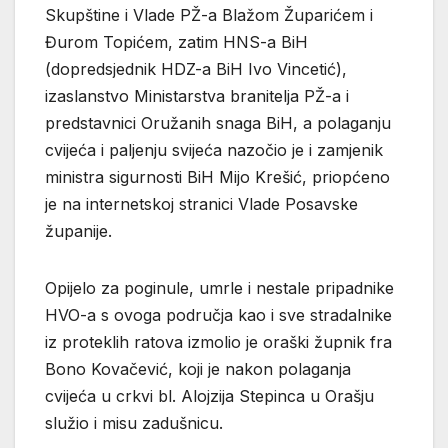
Skupštine i Vlade PŽ-a Blažom Župarićem i
Đurom Topićem, zatim HNS-a BiH
(dopredsjednik HDZ-a BiH Ivo Vincetić),
izaslanstvo Ministarstva branitelja PŽ-a i
predstavnici Oružanih snaga BiH, a polaganju
cvijeća i paljenju svijeća nazočio je i zamjenik
ministra sigurnosti BiH Mijo Krešić, priopćeno
je na internetskoj stranici Vlade Posavske
županije.
Opijelo za poginule, umrle i nestale pripadnike
HVO-a s ovoga područja kao i sve stradalnike
iz proteklih ratova izmolio je oraški župnik fra
Bono Kovačević, koji je nakon polaganja
cvijeća u crkvi bl. Alojzija Stepinca u Orašju
služio i misu zadušnicu.