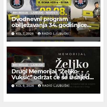
BIH I REGIJA
LJUBUŠKI
NOVOSTI
Dvodnevni program
obilježavanja 34. godišnjice
pogibije generala Blaža
KOL 7, 2026
RADIO LJUBUŠKI
Kraljevića i osmorice
pripadnika HOS-a
BIH I REGIJA
LJUBUŠKI
Drugi Memorijal “Željko
Vukšić” održat će se u srijedu
12. kolovoza u Otoku
KOL 6, 2026
RADIO LJUBUŠKI