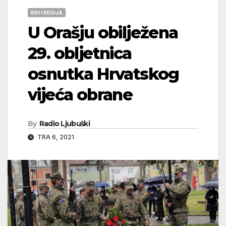
BIH I REGIJA
U Orašju obilježena
29. obljetnica
osnutka Hrvatskog
vijeća obrane
By
Radio Ljubuški
TRA 6, 2021