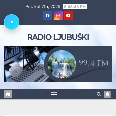
Skip
Pet. kol 7th, 2026
8:48:49 PM
to
content
RADIO LJUBUŠKI