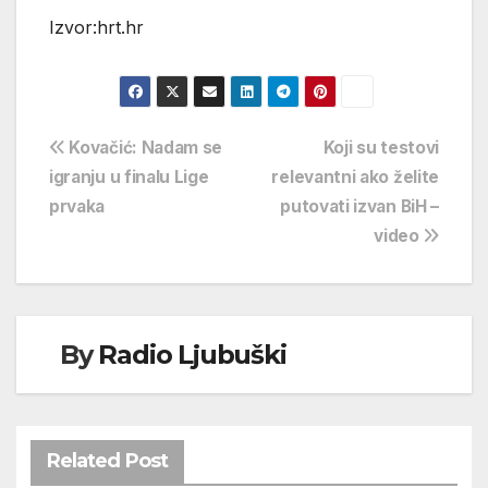
Izvor:hrt.hr
Navigacija
Kovačić: Nadam se
Koji su testovi
igranju u finalu Lige
relevantni ako želite
objava
prvaka
putovati izvan BiH –
video
By
Radio Ljubuški
Related Post