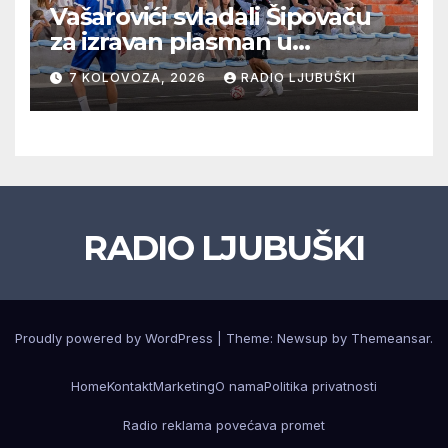
Vašarovići svladali Šipovaču
za izravan plasman u
četvrtfinale, Grab izborio
7 KOLOVOZA, 2026
RADIO LJUBUŠKI
prolazak dalje, Klobuk ispao,
večeras počinje četvrtfinale
juniora
RADIO LJUBUŠKI
Proudly powered by WordPress
|
Theme: Newsup by
Themeansar
.
Home
Kontakt
Marketing
O nama
Politika privatnosti
Radio reklama povećava promet