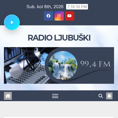
Skip
Sub. kol 8th, 2026
7:19:16 PM
to
content
RADIO LJUBUŠKI