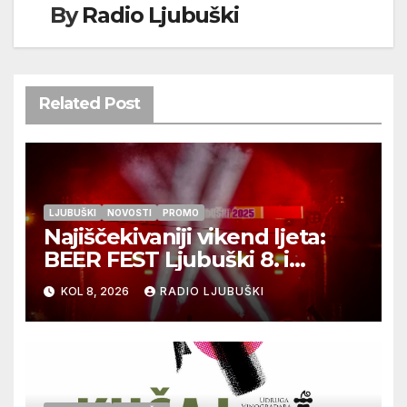
By
Radio Ljubuški
Related Post
LJUBUŠKI
NOVOSTI
PROMO
Najiščekivaniji vikend ljeta:
BEER FEST Ljubuški 8. i
9.kolovoza
KOL 8, 2026
RADIO LJUBUŠKI