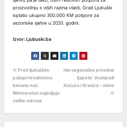
proizvodnju s viših razina vlasti, Grad Ljubuški
isplatio ukupno 300.000 KM potpore za
sezonske sjetve u 2020. godini.
Izvor: Ljubuski.ba
Navigacija
Pred ljubuškim
Hercegovačke prirodne
poljoprivrednicima
ljepote: Vodopadi
objava
besana noć:
Koćuša i Kravica – video
Meteorolozi najavljuju
velike minuse