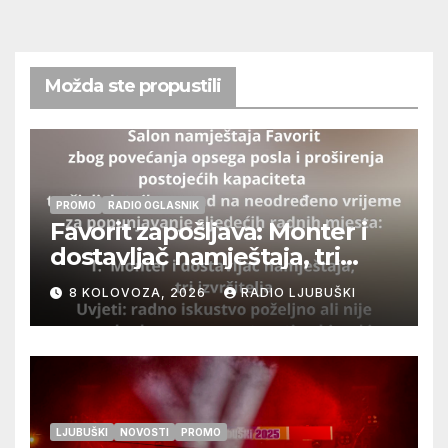
Možda ste propustili
PROMO
RADIO OGLASNIK
Favorit zapošljava: Monter i
dostavljač namještaja, tri
izvršitelja
8 KOLOVOZA, 2026
RADIO LJUBUŠKI
LJUBUŠKI
NOVOSTI
PROMO