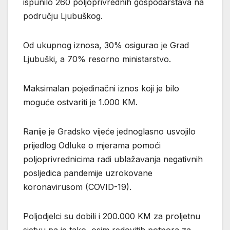
ispunilo 260 poljoprivrednih gospodarstava na
području Ljubuškog.
Od ukupnog iznosa, 30% osigurao je Grad
Ljubuški, a 70% resorno ministarstvo.
Maksimalan pojedinačni iznos koji je bilo
moguće ostvariti je 1.000 KM.
Ranije je Gradsko vijeće jednoglasno usvojilo
prijedlog Odluke o mjerama pomoći
poljoprivrednicima radi ublažavanja negativnih
posljedica pandemije uzrokovane
koronavirusom (COVID-19).
Poljodjelci su dobili i 200.000 KM za proljetnu
sjetvu pa je tako, osim redovitih potpora za