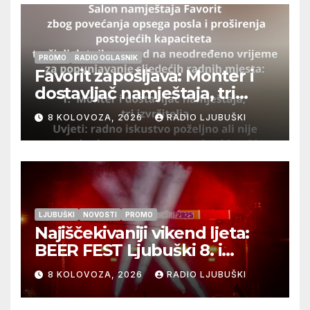
PROMO
RADIO OGLASNIK
Favorit zapošljava: Monter i
dostavljač namještaja, tri
izvršitelja
8 KOLOVOZA, 2026
RADIO LJUBUŠKI
LJUBUŠKI
NOVOSTI
PROMO
Najiščekivaniji vikend ljeta:
BEER FEST Ljubuški 8. i
9.kolovoza
8 KOLOVOZA, 2026
RADIO LJUBUŠKI