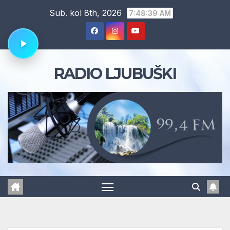
Skip
Sub. kol 8th, 2026
7:48:40 AM
to
content
RADIO LJUBUŠKI