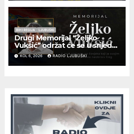
pripadnika HOS-a
BIH I REGIJA
LJUBUŠKI
Drugi Memorijal “Željko
Vukšić” održat će se u srijedu
12. kolovoza u Otoku
KOL 6, 2026
RADIO LJUBUŠKI