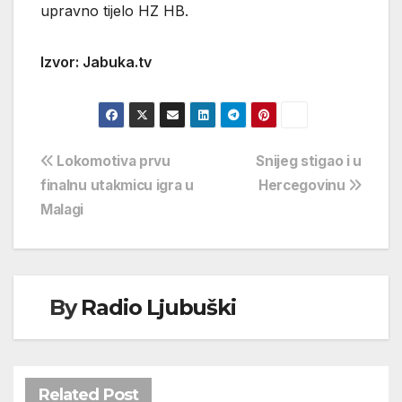
upravno tijelo HZ HB.
Izvor: Jabuka.tv
Navigacija
Lokomotiva prvu
Snijeg stigao i u
finalnu utakmicu igra u
Hercegovinu
objava
Malagi
By
Radio Ljubuški
Related Post