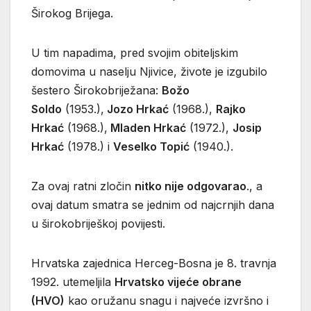
Širokog Brijega.
U tim napadima, pred svojim obiteljskim
domovima u naselju Njivice, živote je izgubilo
šestero Širokobriježana:
Božo
Soldo
(1953.),
Jozo Hrkać
(1968.),
Rajko
Hrkać
(1968.),
Mladen Hrkać
(1972.),
Josip
Hrkać
(1978.) i
Veselko Topić
(1940.).
Za ovaj ratni zločin
nitko nije odgovarao
., a
ovaj datum smatra se jednim od najcrnjih dana
u širokobriješkoj povijesti.
Hrvatska zajednica Herceg-Bosna je 8. travnja
1992. utemeljila
Hrvatsko vijeće obrane
(HVO)
kao oružanu snagu i najveće izvršno i