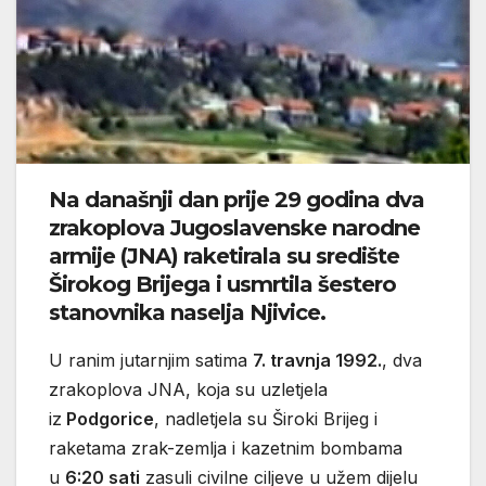
Na današnji dan prije 29 godina dva
zrakoplova Jugoslavenske narodne
armije (JNA) raketirala su središte
Širokog Brijega i usmrtila šestero
stanovnika naselja Njivice.
U ranim jutarnjim satima
7. travnja 1992.
, dva
zrakoplova JNA, koja su uzletjela
iz
Podgorice
, nadletjela su Široki Brijeg i
raketama zrak-zemlja i kazetnim bombama
u
6:20 sati
zasuli civilne ciljeve u užem dijelu