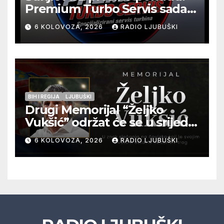
Premium Turbo Servis sada
na jednoj adresi u Ljubuškom
6 KOLOVOZA, 2026
RADIO LJUBUŠKI
BIH I REGIJA
LJUBUŠKI
Drugi Memorijal “Željko
Vukšić” održat će se u srijedu
12. kolovoza u Otoku
6 KOLOVOZA, 2026
RADIO LJUBUŠKI