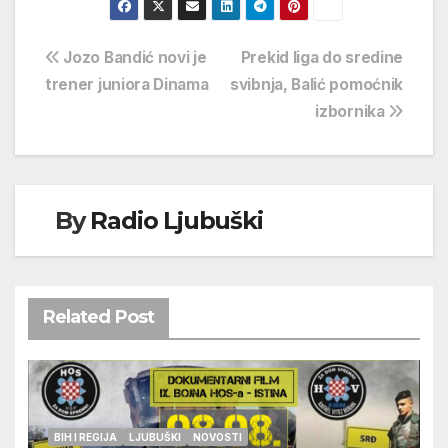
Navigacija
Jozo Bandić novi je
Prekid liga do sredine
trener juniora Dinama
svibnja, Balić pomoćnik
objava
izbornika
By
Radio Ljubuški
Related Post
BIH I REGIJA
LJUBUŠKI
NOVOSTI