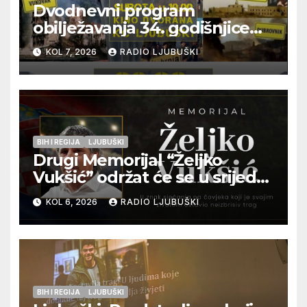
Dvodnevni program
obilježavanja 34. godišnjice
pogibije generala Blaža
KOL 7, 2026
RADIO LJUBUŠKI
Kraljevića i osmorice
pripadnika HOS-a
BIH I REGIJA
LJUBUŠKI
Drugi Memorijal “Željko
Vukšić” održat će se u srijedu
12. kolovoza u Otoku
KOL 6, 2026
RADIO LJUBUŠKI
BIH I REGIJA
LJUBUŠKI