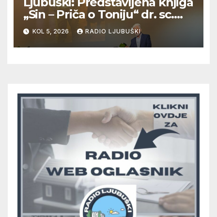
Ljubuški: Predstavljena knjiga
„Sin – Priča o Toniju“ dr. sc.
Zdenka Hercega
KOL 5, 2026
RADIO LJUBUŠKI