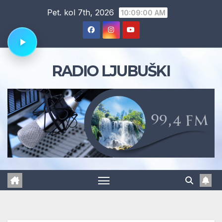
Skip
Pet. kol 7th, 2026
10:09:01 AM
to
content
RADIO LJUBUŠKI