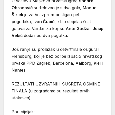
U sastavu Meškova hrvatski igrač
Sandro
Obranović
sudjelovao je s dva gola,
Manuel
Štrlek
je za Veszprem postigao pet
pogodaka,
Ivan Čupić
je bio strijelac šest
golova za Vardar za koji su
Ante Gadža
i
Josip
Vekić
dodali po dva pogotka.
Još ranije su prolazak u četvrtfinale osigurali
Flensburg, koji je bez borbe izbacio hrvatskog
prvaka PPD Zagreb, Barcelona, Aalborg, Kiel i
Nantes.
REZULTATI UZVRATNIH SUSRETA OSMINE
FINALA (u zagradama su rezultati prvih
utakmica):
Ponedjeljak: