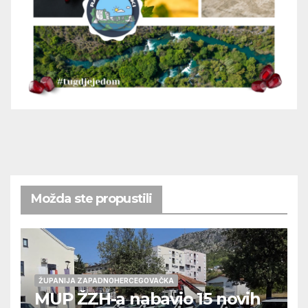
Možda ste propustili
ŽUPANIJA ZAPADNOHERCEGOVAČKA
MUP ŽZH-a nabavio 15 novih