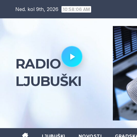
Skip
Ned. kol 9th, 2026
10:58:07 AM
to
content
RADIO
LJUBUŠKI
LJUBUŠKI
NOVOSTI
GRADSK