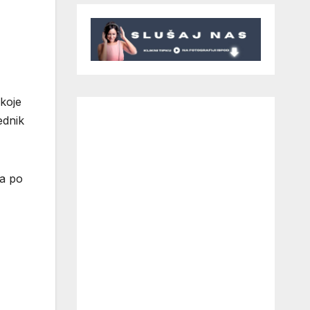
 koje
ednik
la po