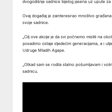
dvogodišnje sadnice bijelog jasena uz upute za 
Ovaj događaj je zainteresirao mnoštvo građana k
svoje sadnice.
„Cilj ove akcije je da svi počnemo misliti na o
posadimo ostaje sljedećim generacijama, a i utj
Udruge Mladih Agape.
„Otkad sam se rodila stalno pošumljavam i volim
sadnicu.