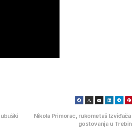
jubuški
Nikola Primorac, rukometaš Izviđača
gostovanja u Trebi