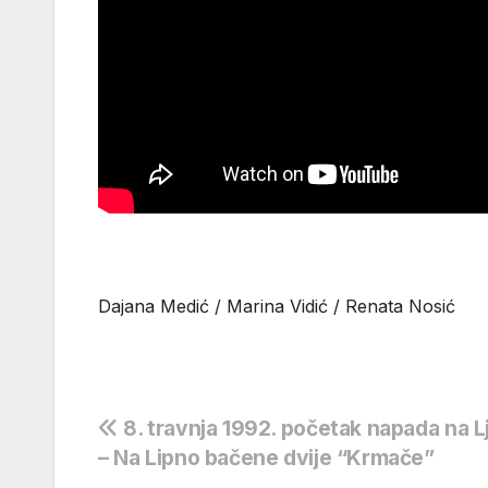
Dajana Medić / Marina Vidić / Renata Nosić
Navigacija
8. travnja 1992. početak napada na L
– Na Lipno bačene dvije “Krmače”
objava