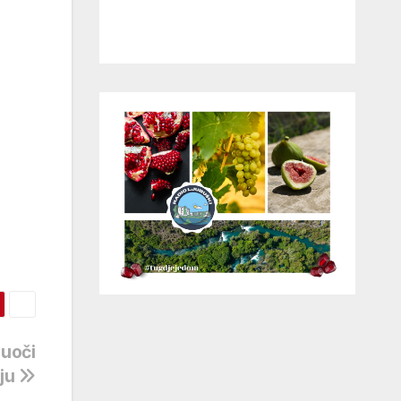
 uoči
nju