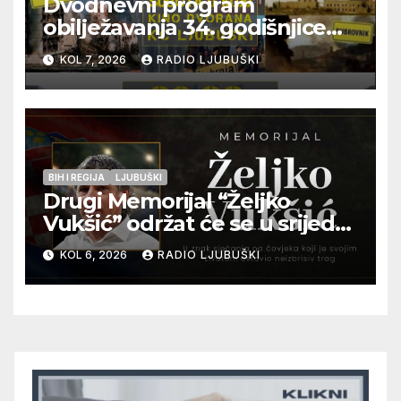
Dvodnevni program
obilježavanja 34. godišnjice
pogibije generala Blaža
KOL 7, 2026
RADIO LJUBUŠKI
Kraljevića i osmorice
pripadnika HOS-a
BIH I REGIJA
LJUBUŠKI
Drugi Memorijal “Željko
Vukšić” održat će se u srijedu
12. kolovoza u Otoku
KOL 6, 2026
RADIO LJUBUŠKI