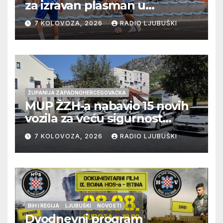
za izravan plasman u
četvrtfinale, Grab izborio
7 KOLOVOZA, 2026
RADIO LJUBUŠKI
prolazak dalje, Klobuk ispao,
večeras počinje četvrtfinale
juniora
ŽUPANIJA ZAPADNOHERCEGOVAČKA
MUP ŽZH-a nabavio 15 novih
vozila za veću sigurnost
građana i učinkovitiji rad
7 KOLOVOZA, 2026
RADIO LJUBUŠKI
policije
BIH I REGIJA
LJUBUŠKI
NOVOSTI
Dvodnevni program