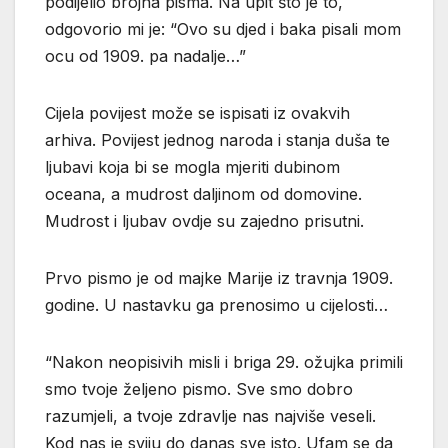
podijelio brojna pisma. Na upit što je to,
odgovorio mi je: “Ovo su djed i baka pisali mom
ocu od 1909. pa nadalje…”
Cijela povijest može se ispisati iz ovakvih
arhiva. Povijest jednog naroda i stanja duša te
ljubavi koja bi se mogla mjeriti dubinom
oceana, a mudrost daljinom od domovine.
Mudrost i ljubav ovdje su zajedno prisutni.
Prvo pismo je od majke Marije iz travnja 1909.
godine. U nastavku ga prenosimo u cijelosti…
“Nakon neopisivih misli i briga 29. ožujka primili
smo tvoje željeno pismo. Sve smo dobro
razumjeli, a tvoje zdravlje nas najviše veseli.
Kod nas je sviju do danas sve isto. Ufam se da