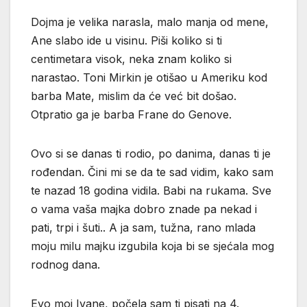
Dojma je velika narasla, malo manja od mene,
Ane slabo ide u visinu. Piši koliko si ti
centimetara visok, neka znam koliko si
narastao. Toni Mirkin je otišao u Ameriku kod
barba Mate, mislim da će već bit došao.
Otpratio ga je barba Frane do Genove.
Ovo si se danas ti rodio, po danima, danas ti je
rođendan. Čini mi se da te sad vidim, kako sam
te nazad 18 godina vidila. Babi na rukama. Sve
o vama vaša majka dobro znade pa nekad i
pati, trpi i šuti.. A ja sam, tužna, rano mlada
moju milu majku izgubila koja bi se sjećala mog
rodnog dana.
Evo moj Ivane, počela sam ti pisati na 4.