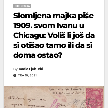
BIH I REGIJA
Slomljena majka piše
1909. svom Ivanu u
Chicagu: Voliš li još da
si otišao tamo ili da si
doma ostao?
By
Radio Ljubuški
TRA 19, 2021