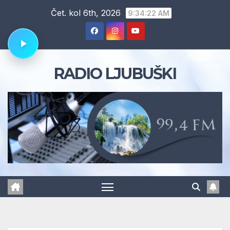
Skip
Čet. kol 6th, 2026
9:34:23 AM
to
content
RADIO LJUBUŠKI