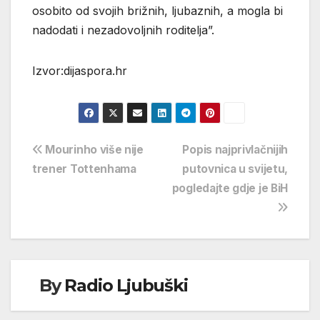
osobito od svojih brižnih, ljubaznih, a mogla bi
nadodati i nezadovoljnih roditelja”.
Izvor:dijaspora.hr
Navigacija
Mourinho više nije
Popis najprivlačnijih
trener Tottenhama
putovnica u svijetu,
objava
pogledajte gdje je BiH
By
Radio Ljubuški