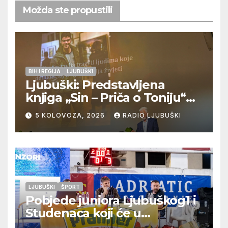
Možda ste propustili
BIH I REGIJA
LJUBUŠKI
Ljubuški: Predstavljena
knjiga „Sin – Priča o Toniju“
dr. sc. Zdenka Hercega
5 KOLOVOZA, 2026
RADIO LJUBUŠKI
LJUBUŠKI
ŠPORT
Pobjede juniora Ljubuškog1 i
Studenaca koji će u
međusobnom susretu