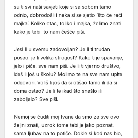
su ti svi naši savjeti koje si sa sobom tamo
odnio, dobrodošli i neka si se sjetio ‘što će reći
majka’. Koliko otac, toliko i majka, želimo znati
kako je tebi, to nam češće piši.
Jesi li u svemu zadovoljan? Je li ti trudan
posao, je li velika strogost? Kako ti je spavanje,
jelo i piće, sve nam piši. Je li ti vjerno društvo,
ideš li još u školu? Molimo te na sve nam upite
odgovori. Voliš li još da si otišao tamo ili da si
doma ostao? Je li te ikad što snašlo ili
zaboljelo? Sve piši.
Nemoj se čuditi moj Ivane da smo za sve ovo
željni znati, uzrok tome tebi je jako poznat,
sama ljubav na to potiče. Dokle si kod nas bio,