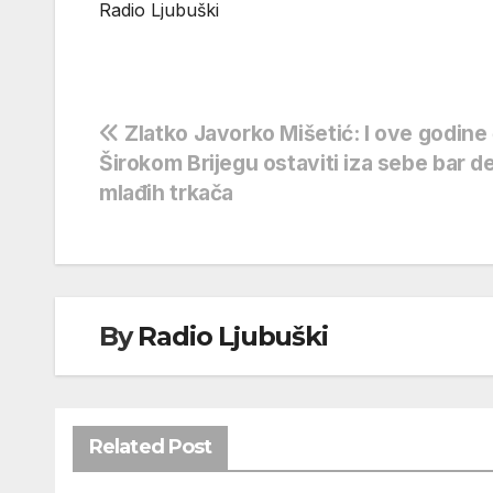
Radio Ljubuški
Navigacija
Zlatko Javorko Mišetić: I ove godine
Širokom Brijegu ostaviti iza sebe bar d
objava
mlađih trkača
By
Radio Ljubuški
Related Post