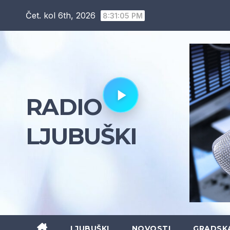
Skip
Čet. kol 6th, 2026
8:31:06 PM
to
content
RADIO
LJUBUŠKI
LJUBUŠKI
NOVOSTI
GRADSK