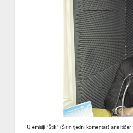
U emisiji “Štik” (Širin tjedni komentar) analitič