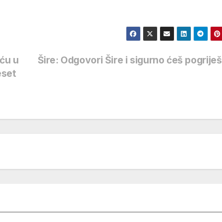
 ću u
Šire: Odgovori Šire i sigurno ćeš pogriješ
eset