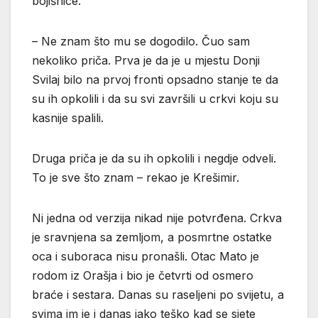
bojišnice.
– Ne znam što mu se dogodilo. Čuo sam
nekoliko priča. Prva je da je u mjestu Donji
Svilaj bilo na prvoj fronti opsadno stanje te da
su ih opkolili i da su svi završili u crkvi koju su
kasnije spalili.
Druga priča je da su ih opkolili i negdje odveli.
To je sve što znam – rekao je Krešimir.
Ni jedna od verzija nikad nije potvrđena. Crkva
je sravnjena sa zemljom, a posmrtne ostatke
oca i suboraca nisu pronašli. Otac Mato je
rodom iz Orašja i bio je četvrti od osmero
braće i sestara. Danas su raseljeni po svijetu, a
svima im je i danas jako teško kad se sjete