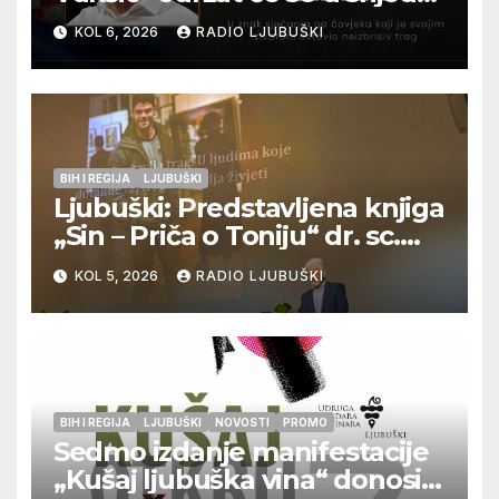
12. kolovoza u Otoku
KOL 6, 2026
RADIO LJUBUŠKI
BIH I REGIJA
LJUBUŠKI
Ljubuški: Predstavljena knjiga
„Sin – Priča o Toniju“ dr. sc.
Zdenka Hercega
KOL 5, 2026
RADIO LJUBUŠKI
BIH I REGIJA
LJUBUŠKI
NOVOSTI
PROMO
Sedmo izdanje manifestacije
„Kušaj ljubuška vina“ donosi