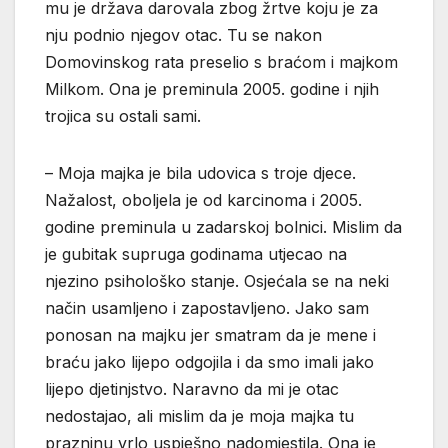
mu je država darovala zbog žrtve koju je za
nju podnio njegov otac. Tu se nakon
Domovinskog rata preselio s braćom i majkom
Milkom. Ona je preminula 2005. godine i njih
trojica su ostali sami.
– Moja majka je bila udovica s troje djece.
Nažalost, oboljela je od karcinoma i 2005.
godine preminula u zadarskoj bolnici. Mislim da
je gubitak supruga godinama utjecao na
njezino psihološko stanje. Osjećala se na neki
način usamljeno i zapostavljeno. Jako sam
ponosan na majku jer smatram da je mene i
braću jako lijepo odgojila i da smo imali jako
lijepo djetinjstvo. Naravno da mi je otac
nedostajao, ali mislim da je moja majka tu
prazninu vrlo uspješno nadomjestila. Ona je