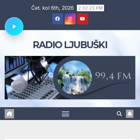
Skip
Čet. kol 6th, 2026
2:32:24 PM
to
content
RADIO LJUBUŠKI