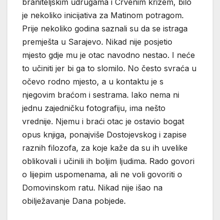
braniteljskim udrugama i Crvenim križem, bilo
je nekoliko inicijativa za Matinom potragom.
Prije nekoliko godina saznali su da se istraga
premješta u Sarajevo. Nikad nije posjetio
mjesto gdje mu je otac navodno nestao. I neće
to učiniti jer bi ga to slomilo. No često svraća u
očevo rodno mjesto, a u kontaktu je s
njegovim braćom i sestrama. Iako nema ni
jednu zajedničku fotografiju, ima nešto
vrednije. Njemu i braći otac je ostavio bogat
opus knjiga, ponajviše Dostojevskog i zapise
raznih filozofa, za koje kaže da su ih uvelike
oblikovali i učinili ih boljim ljudima. Rado govori
o lijepim uspomenama, ali ne voli govoriti o
Domovinskom ratu. Nikad nije išao na
obilježavanje Dana pobjede.