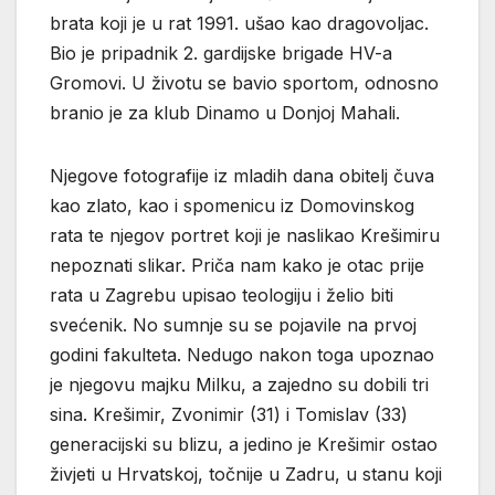
brata koji je u rat 1991. ušao kao dragovoljac.
Bio je pripadnik 2. gardijske brigade HV-a
Gromovi. U životu se bavio sportom, odnosno
branio je za klub Dinamo u Donjoj Mahali.
Njegove fotografije iz mladih dana obitelj čuva
kao zlato, kao i spomenicu iz Domovinskog
rata te njegov portret koji je naslikao Krešimiru
nepoznati slikar. Priča nam kako je otac prije
rata u Zagrebu upisao teologiju i želio biti
svećenik. No sumnje su se pojavile na prvoj
godini fakulteta. Nedugo nakon toga upoznao
je njegovu majku Milku, a zajedno su dobili tri
sina. Krešimir, Zvonimir (31) i Tomislav (33)
generacijski su blizu, a jedino je Krešimir ostao
živjeti u Hrvatskoj, točnije u Zadru, u stanu koji