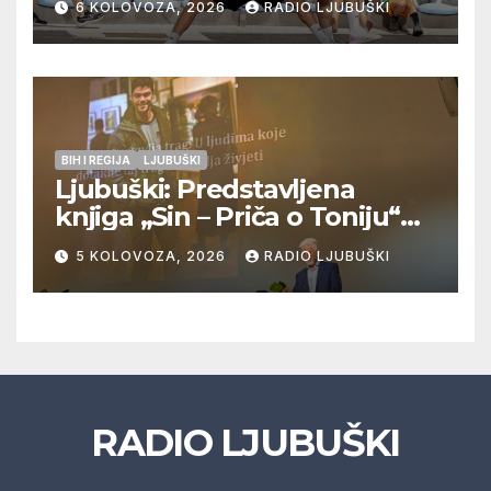
6 KOLOVOZA, 2026
RADIO LJUBUŠKI
Veljaci i Cerno/Crnopod u
doigravanju, Grljevići završili
natjecanje
BIH I REGIJA
LJUBUŠKI
Ljubuški: Predstavljena
knjiga „Sin – Priča o Toniju“
dr. sc. Zdenka Hercega
5 KOLOVOZA, 2026
RADIO LJUBUŠKI
RADIO LJUBUŠKI