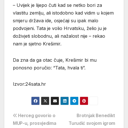
– Uvijek je lijepo čuti kad se netko bori za
vlastitu zemlju, ali istodobno kad vidim u kojem
smjeru država ide, osjećaji su ipak malo
podvojeni. Tata je volio Hrvatsku, želio ju je
doživjeti slobodnu, ali nažalost nije – rekao
nam je sjetno Krešimir.
Da zna da ga otac čuje, Krešimir bi mu
ponosno poručio: “Tata, hvala ti”.
Izvor:24sata.hr
Navigacija
Herceg govorio o
Brotnjak Benedikt
MUP-u, prosvjedima
Turudić svojom igrom