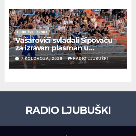
LJUBUŠKI
ŠPORT
Vašarovići svladali Šipovaču
za izravan plasman u
četvrtfinale, Grab izborio
7 KOLOVOZA, 2026
RADIO LJUBUŠKI
prolazak dalje, Klobuk ispao,
večeras počinje četvrtfinale
juniora
RADIO LJUBUŠKI