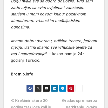
Bogu hvala sve se dobro posložilo. Vrlo sam
zadovoljan sa svim uvjetima i zatečenim
stanjem u mom novom klubu: pozitivnom
atmosferom, vrhunskim međuljudskim
odnosima.
Imamo dobru dvoranu, odlične trenere, jednom
riječju: uistinu imamo sve vrhunske uvjete za
rad i napredovanje
“, – kazao nam je 24-
godišnji Turudić.
Brotnjo.info
Navigacija
Krešimir skoro 30
Gradac spreman za
godina traži oca koji je
parkiranje, ovako