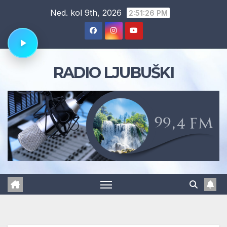
Skip
Ned. kol 9th, 2026
2:51:28 PM
to
content
RADIO LJUBUŠKI