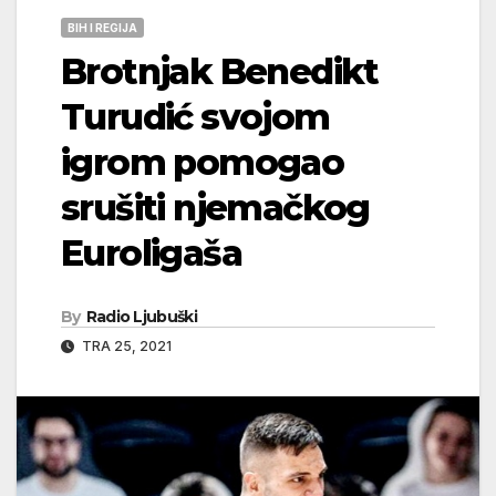
BIH I REGIJA
Brotnjak Benedikt
Turudić svojom
igrom pomogao
srušiti njemačkog
Euroligaša
By
Radio Ljubuški
TRA 25, 2021