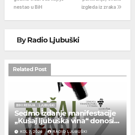
objava
nestao u BiH
izgleda iz zraka
By
Radio Ljubuški
Related Post
BIH I REGIJA
LJUBUŠKI
Sedmo izdanje manifestacije
„Kušaj ljubuška vina“ donosi
vrhunska vina, gastronomiju i
KOL 7, 2026
RADIO LJUBUŠKI