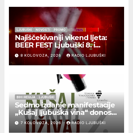
LJUBUŠKI
NOVOSTI
PROMO
Najiščekivaniji vikend ljeta:
BEER FEST Ljubuški 8. i
9.kolovoza
8 KOLOVOZA, 2026
RADIO LJUBUŠKI
BIH I REGIJA
LJUBUŠKI
Sedmo izdanje manifestacije
„Kušaj ljubuška vina“ donosi
vrhunska vina, gastronomiju i
7 KOLOVOZA, 2026
RADIO LJUBUŠKI
glazbu