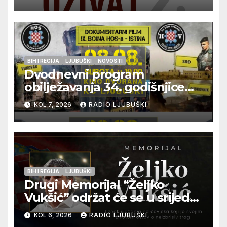
glazbu
BIH I REGIJA
LJUBUŠKI
NOVOSTI
Dvodnevni program
obilježavanja 34. godišnjice
pogibije generala Blaža
KOL 7, 2026
RADIO LJUBUŠKI
Kraljevića i osmorice
pripadnika HOS-a
BIH I REGIJA
LJUBUŠKI
Drugi Memorijal “Željko
Vukšić” održat će se u srijedu
12. kolovoza u Otoku
KOL 6, 2026
RADIO LJUBUŠKI