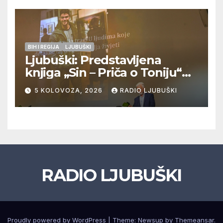
natjecanje
BIH I REGIJA
LJUBUŠKI
Ljubuški: Predstavljena
knjiga „Sin – Priča o Toniju“
dr. sc. Zdenka Hercega
5 KOLOVOZA, 2026
RADIO LJUBUŠKI
RADIO LJUBUŠKI
Proudly powered by WordPress
|
Theme: Newsup by
Themeansar
.