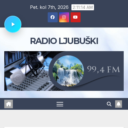
Skip
Pet. kol 7th, 2026
2:11:14 AM
to
content
RADIO LJUBUŠKI