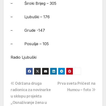
– Široki Brijeg – 305
– Ljubuški – 176
– Grude -147
– Posušje – 105
Radio Ljubuški
Navigacija
Održana druga
Prva sveta Pričest na
radionica za novinarke
Humcu – foto
objava
u sklopu projekta
„Osnaživanje žena u