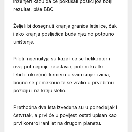
inženjeri kažu da će pokušati postići još bolji
rezultat, piše BBC.
Željeli bi dosegnuti krajnje granice letjelice, čak
i ako krajnja posljedica bude njezino potpuno
uništenje.
Piloti Ingenuityja su kazali da se helikopter i
ovaj put najprije zaustavio, potom kratko
lebdio okrećući kameru u svim smjerovima,
bočno se pomaknuo te se vratio u prvobitnu
poziciju i na kraju sletio.
Prethodna dva leta izvedena su u ponedjeljak i
četvrtak, a prvi će u povijesti ostati upisan kao
prvi kontrolirani let na drugom planetu.