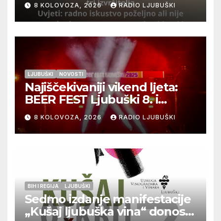
8 KOLOVOZA, 2026
RADIO LJUBUŠKI
LJUBUŠKI
NOVOSTI
Najiščekivaniji vikend ljeta:
BEER FEST Ljubuški 8. i
9.kolovoza
8 KOLOVOZA, 2026
RADIO LJUBUŠKI
BIH I REGIJA
LJUBUŠKI
Sedmo izdanje manifestacije
„Kušaj ljubuška vina“ donosi