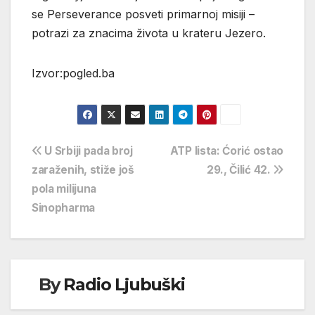
se Perseverance posveti primarnoj misiji –
potrazi za znacima života u krateru Jezero.
Izvor:pogled.ba
Navigacija
U Srbiji pada broj
ATP lista: Ćorić ostao
zaraženih, stiže još
29., Čilić 42.
objava
pola milijuna
Sinopharma
By
Radio Ljubuški