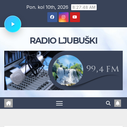
Skip
Pon. kol 10th, 2026
8:27:49 AM
to
content
RADIO LJUBUŠKI